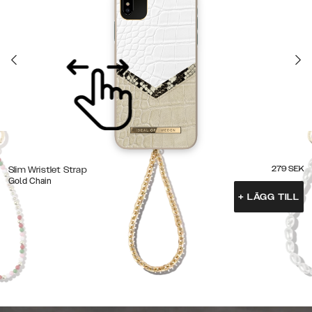
279
SEK
Slim Wristlet Strap
Gold Chain
+
LÄGG TILL