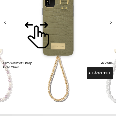
279
SEK
Slim Wristlet Strap
Gold Chain
+
LÄGG TILL