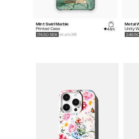
Mint Swirl Marble
Metal 
4.6
Printed Case
Unity W
/5
rek. pris 349
174.50
SEK
249.5