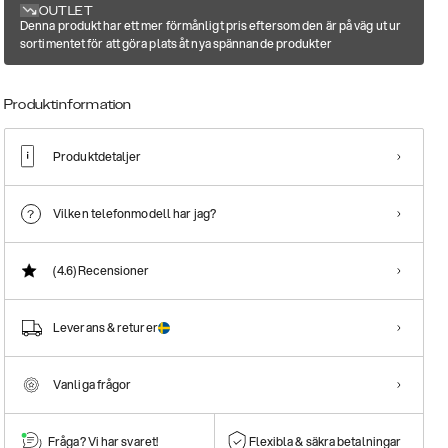
OUTLET
Denna produkt har ett mer förmånligt pris eftersom den är på väg ut ur
sortimentet för att göra plats åt nya spännande produkter
Produktinformation
Produktdetaljer
Vilken telefonmodell har jag?
(4.6)
Recensioner
Leverans & returer
Vanliga frågor
Fråga? Vi har svaret!
Flexibla & säkra betalningar