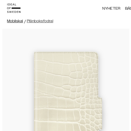
NYHETER
BÄ
Mobilskal
/
Plånboksfodral