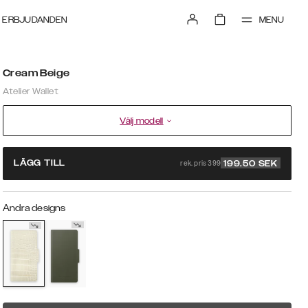
MENU
ERBJUDANDEN
Cream Beige
Atelier Wallet
Välj modell
rek. pris 399
LÄGG TILL
199.50
SEK
Andra designs