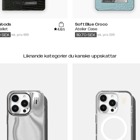
Woods
Soft Blue Croco
4.6
allet
Atelier Case
/5
rek. pris 499
rek. pris 399
0
SEK
119.70
SEK
Liknande kategorier du kanske uppskattar