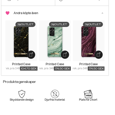
Andra köpte även
OUTLET
OUTLET
OUTLET
Printed Case
Printed Case
Printed Case
rek. pris 349
rek. pris 349
rek. pris 349
104.70
SEK
174.50
SEK
174.50
SEK
Produktegenskaper
Skyddande design
Djurfria material
Plats för 2 kort