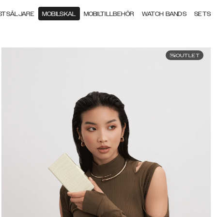
STSÄLJARE
MOBILSKAL
MOBILTILLBEHÖR
WATCH BANDS
SETS
OUTLET