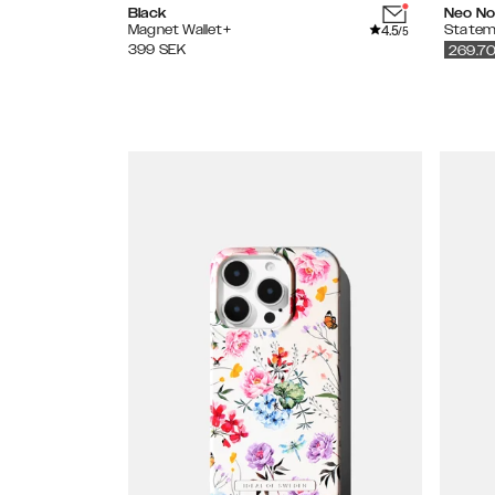
Black
Neo No
4.5
Magnet Wallet+
Statem
/5
399
SEK
269.7