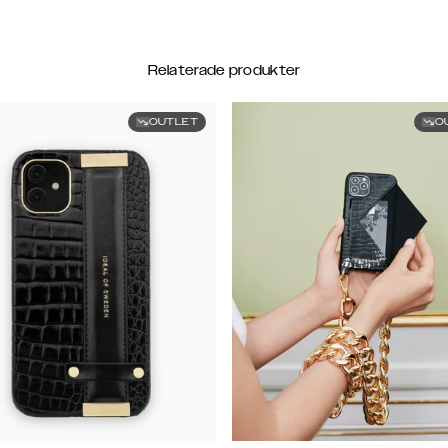
Relaterade produkter
OUTLET
O