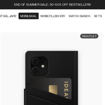
END OF SUMMER SALE: 30-50% OFF BESTSELLERS
STSÄLJARE
MOBILSKAL
MOBILTILLBEHÖR
WATCH BANDS
SETS
OUTLET