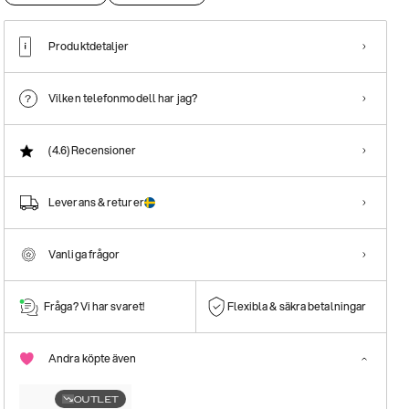
Produktdetaljer
Vilken telefonmodell har jag?
(4.6)
Recensioner
Leverans & returer
Vanliga frågor
Fråga? Vi har svaret!
Flexibla & säkra betalningar
Andra köpte även
OUTLET