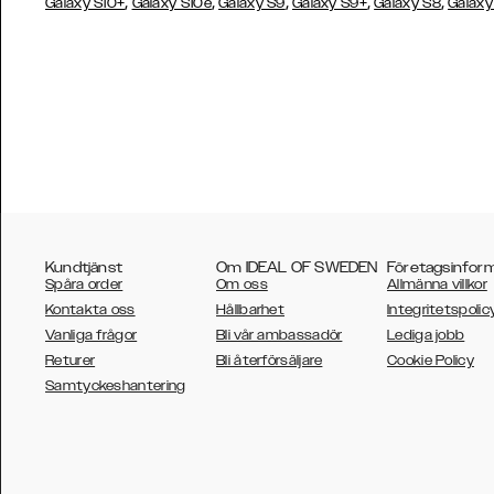
,
,
,
,
,
Galaxy S10+
Galaxy S10e
Galaxy S9
Galaxy S9+
Galaxy S8
Galaxy
Kundtjänst
Om IDEAL OF SWEDEN
Företagsinfor
Spåra order
Om oss
Allmänna villkor
Kontakta oss
Hållbarhet
Integritetspolic
Vanliga frågor
Bli vår ambassadör
Lediga jobb
Returer
Bli återförsäljare
Cookie Policy
AUSTRALIA
Samtyckeshantering
AUSTRIA
BELGIUM