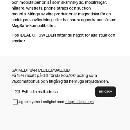
och mobiltillbehör, så som skärmskydd, mobilringar,
hållare, wristlets, phone straps och suction
mounts. Många av våra produkter är magnetiska för en
smidigare användning, eller har andra egenskaper så som
MagSafe-kompatibilitet.
Hos IDEAL OF SWEDEN hittar du något för alla stilar och
smaker.
GÅ MED I VÅR MEDLEMSKLUBB
Få 15% rabatt på ditt första köp,100 poäng som
välkomstbonus och tillgång till hemliga erbjudanden.
SKICKA
Jag samtycker i enlighet med
integritetspolicyn
.