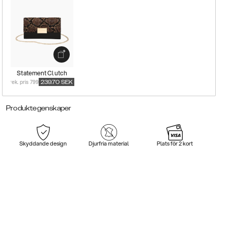
Statement Clutch
rek. pris 799
239.70
SEK
Produktegenskaper
Skyddande design
Djurfria material
Plats för 2 kort