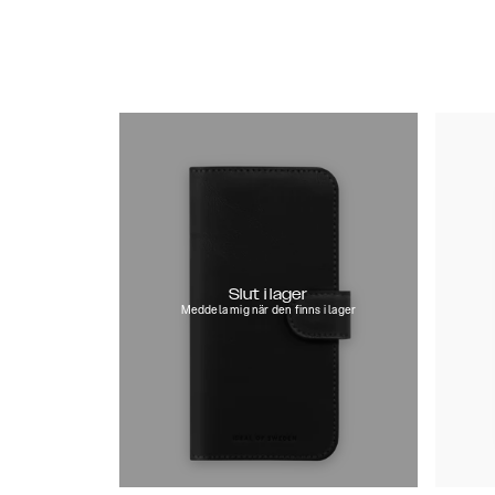
Slut i lager
Meddela mig när den finns i lager