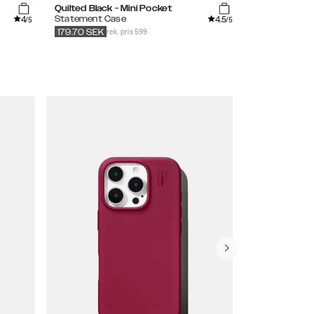
Quilted Black - Mini Pocket
Premium Gla
4
4.5
Statement Case
Screen Protec
/5
/5
rek. pris 599
299
SEK
179.70
SEK