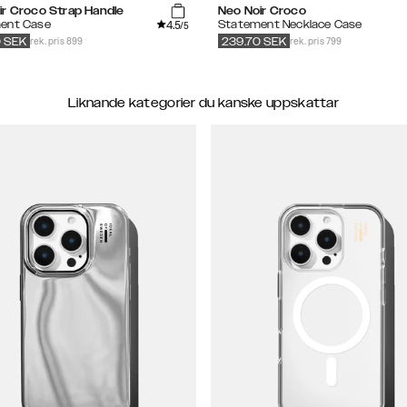
ir Croco Strap Handle
Neo Noir Croco
4.5
ent Case
Statement Necklace Case
/5
rek. pris 899
rek. pris 799
0
SEK
239.70
SEK
Liknande kategorier du kanske uppskattar