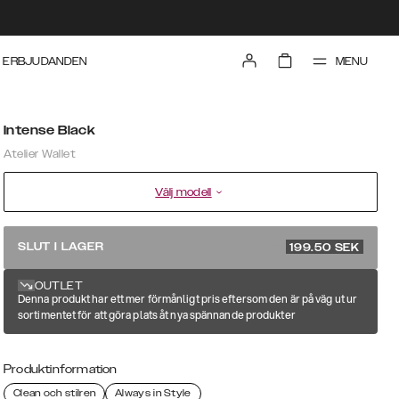
MENU
ERBJUDANDEN
Intense Black
Atelier Wallet
Välj modell
rek. pris 399
SLUT I LAGER
199.50
SEK
OUTLET
Denna produkt har ett mer förmånligt pris eftersom den är på väg ut ur
sortimentet för att göra plats åt nya spännande produkter
Produktinformation
Clean och stilren
Always in Style