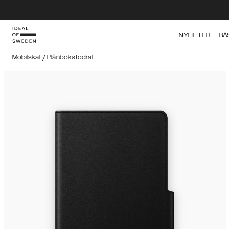
NYHETER
BÄ
Mobilskal
/
Plånboksfodral