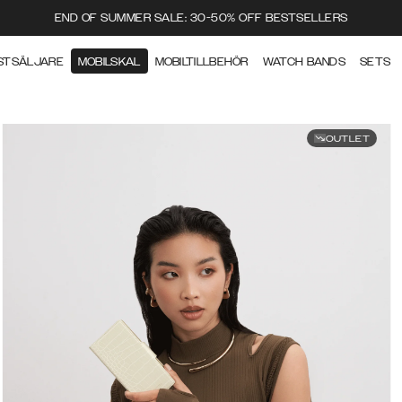
END OF SUMMER SALE: 30-50% OFF BESTSELLERS
STSÄLJARE
MOBILSKAL
MOBILTILLBEHÖR
WATCH BANDS
SETS
OUTLET