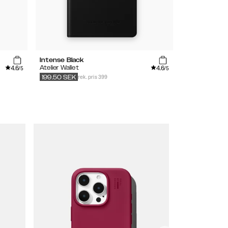
Intense Black
Midnight Leo
4.6
4.6
Atelier Wallet
Cassette Clu
/5
/5
rek. pris 399
199.50
SEK
249.50
SEK