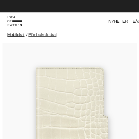
NYHETER
BÄ
Mobilskal
/
Plånboksfodral