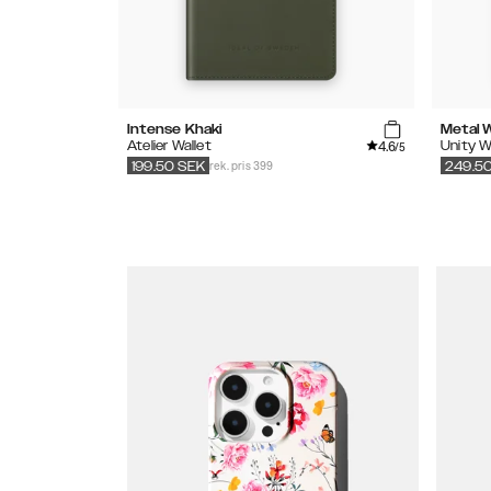
Intense Khaki
Metal 
4.6
Atelier Wallet
Unity W
/5
rek. pris 399
199.50
SEK
249.5