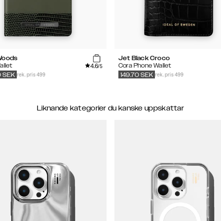
Woods
Jet Black Croco
4.6
allet
Cora Phone Wallet
/5
rek. pris 499
rek. pris 499
0
SEK
149.70
SEK
Liknande kategorier du kanske uppskattar