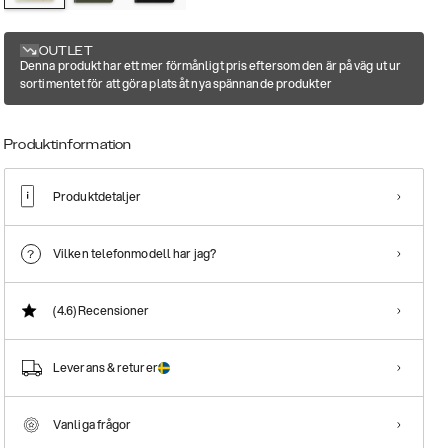
OUTLET
Denna produkt har ett mer förmånligt pris eftersom den är på väg ut ur
sortimentet för att göra plats åt nya spännande produkter
Produktinformation
Produktdetaljer
Vilken telefonmodell har jag?
(4.6)
Recensioner
Leverans & returer
Vanliga frågor