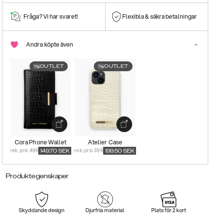
Fråga? Vi har svaret!
Flexibla & säkra betalningar
Andra köpte även
OUTLET
OUTLET
Cora Phone Wallet
Atelier Case
rek. pris 499
rek. pris 399
149.70
SEK
199.50
SEK
Produktegenskaper
Skyddande design
Djurfria material
Plats för 2 kort