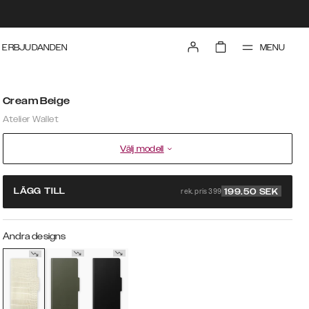
MENU
ERBJUDANDEN
Cream Beige
Atelier Wallet
Välj modell
rek. pris 399
LÄGG TILL
199.50
SEK
Andra designs