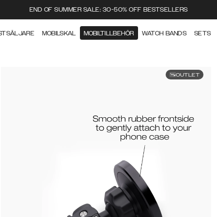
END OF SUMMER SALE: 30-50% OFF BESTSELLERS
STSÄLJARE
MOBILSKAL
MOBILTILLBEHÖR
WATCH BANDS
SETS
OUTLET