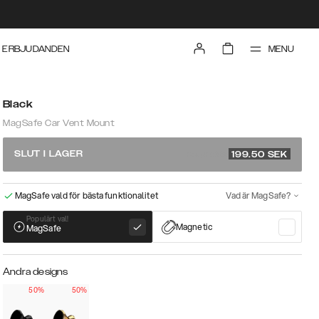
MENU
ERBJUDANDEN
Black
MagSafe Car Vent Mount
rek. pris 399
SLUT I LAGER
199.50
SEK
MagSafe vald för bästa funktionalitet
Vad är MagSafe?
Populärt val!
Magnetic
MagSafe
Andra designs
50%
50%