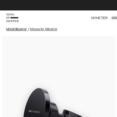
NYHETER
BÄ
Mobiltillbehör
/
Magsafe tillbehör