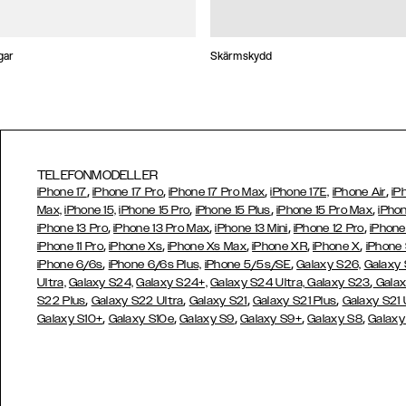
gar
Skärmskydd
TELEFONMODELLER
,
,
,
,
iPhone 17
iPhone 17 Pro
iPhone 17 Pro Max
iPhone 17E,
iPhone Air
iP
,
,
,
Max,
iPhone 15,
iPhone 15 Pro
iPhone 15 Plus
iPhone 15 Pro Max
iPhon
,
,
,
,
iPhone 13 Pro
iPhone 13 Pro Max
iPhone 13 Mini
iPhone 12 Pro
iPhone
,
,
,
,
,
iPhone 11 Pro
iPhone Xs
iPhone Xs Max
iPhone XR
iPhone X
iPhone
,
,
iPhone 6/6s
iPhone 6/6s Plus,
iPhone 5/5s/SE
Galaxy S26,
Galaxy
,
Ultra,
Galaxy S24,
Galaxy S24+,
Galaxy S24 Ultra,
Galaxy S23
Galax
,
,
,
,
S22 Plus
Galaxy S22 Ultra
Galaxy S21
Galaxy S21 Plus
Galaxy S21 
,
,
,
,
,
Galaxy S10+
Galaxy S10e
Galaxy S9
Galaxy S9+
Galaxy S8
Galaxy