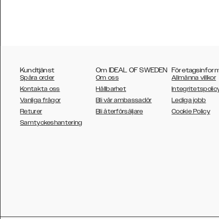
Kundtjänst
Om IDEAL OF SWEDEN
Företagsinfor
Spåra order
Om oss
Allmänna villkor
Kontakta oss
Hållbarhet
Integritetspolic
Vanliga frågor
Bli vår ambassadör
Lediga jobb
Returer
Bli återförsäljare
Cookie Policy
AUSTRALIA
Samtyckeshantering
AUSTRIA
BELGIUM
CANADA
DANSK
DEUTSCH