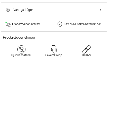
Vanliga frågor
Fråga? Vi har svaret!
Flexibla & säkra betalningar
Produktegenskaper
Djurfria material
Säkert Grepp
Hållbar