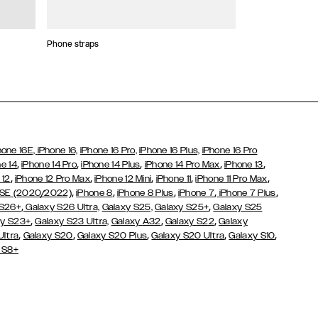
Phone straps
Stickers and Cha
hone 16E,
iPhone 16,
iPhone 16 Pro,
iPhone 16 Plus,
iPhone 16 Pro
,
,
,
,
,
e 14
iPhone 14 Pro
iPhone 14 Plus
iPhone 14 Pro Max
iPhone 13
,
,
,
,
,
 12
iPhone 12 Pro Max
iPhone 12 Mini
iPhone 11
iPhone 11 Pro Max
,
,
,
,
,
 SE (2020/2022)
iPhone 8
iPhone 8 Plus
iPhone 7
iPhone 7 Plus
,
,
 S26+
Galaxy S26 Ultra,
Galaxy S25,
Galaxy S25+
Galaxy S25
,
,
,
y S23+
Galaxy S23 Ultra,
Galaxy
A32
Galaxy S22
Galaxy
,
,
,
,
,
Ultra
Galaxy S20
Galaxy S20 Plus
Galaxy S20 Ultra
Galaxy S10
 S8+