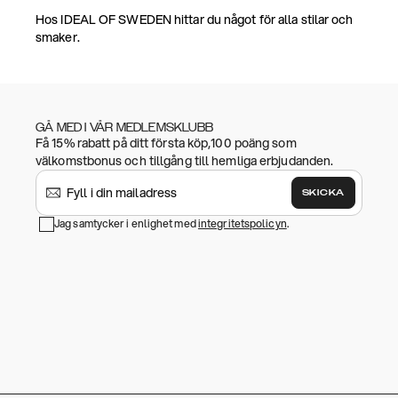
Hos IDEAL OF SWEDEN hittar du något för alla stilar och
smaker.
GÅ MED I VÅR MEDLEMSKLUBB
Få 15% rabatt på ditt första köp,100 poäng som
välkomstbonus och tillgång till hemliga erbjudanden.
SKICKA
Jag samtycker i enlighet med
integritetspolicyn
.