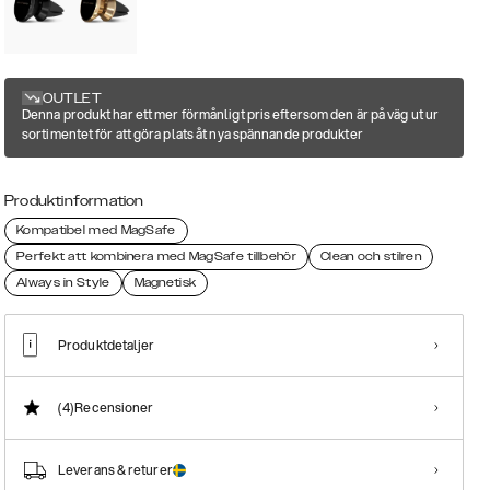
OUTLET
Denna produkt har ett mer förmånligt pris eftersom den är på väg ut ur
sortimentet för att göra plats åt nya spännande produkter
Produktinformation
Kompatibel med MagSafe
Perfekt att kombinera med MagSafe tillbehör
Clean och stilren
Always in Style
Magnetisk
Produktdetaljer
(4)
Recensioner
Leverans & returer