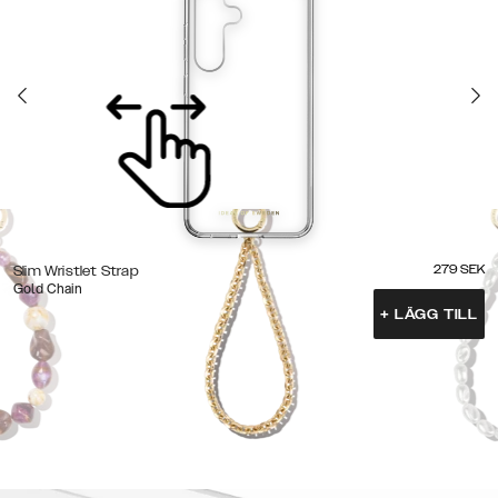
279
SEK
Slim Wristlet Strap
Gold Chain
+
LÄGG TILL