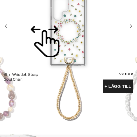
279
SEK
Slim Wristlet Strap
Gold Chain
+
LÄGG TILL