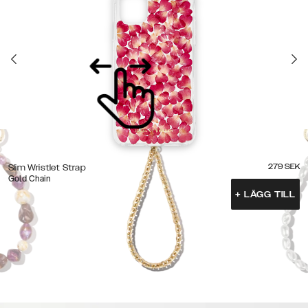
279
SEK
Slim Wristlet Strap
Gold Chain
+
LÄGG TILL