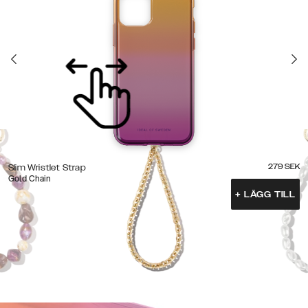
279
SEK
Slim Wristlet Strap
Gold Chain
+
LÄGG TILL