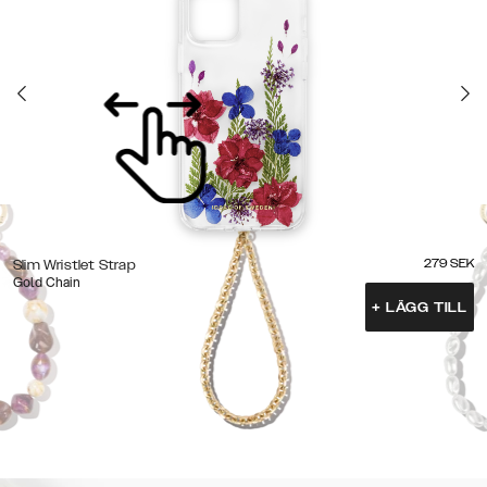
279
SEK
Slim Wristlet Strap
Gold Chain
+
LÄGG TILL