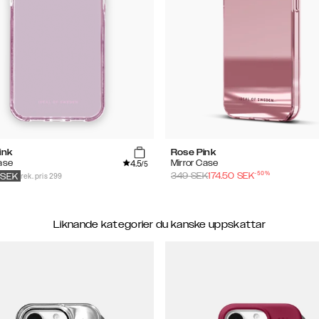
ink
Rose Pink
4.5
ase
Mirror Case
/5
-
50
%
rek. pris 299
349
SEK
174.50
SEK
SEK
Liknande kategorier du kanske uppskattar