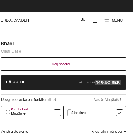
MENU
ERBJUDANDEN
Khaki
Clear Case
Välj modell
rek. pris 299
LÄGG TILL
149.50
SEK
Uppgradera skalets funktionalitet
Vad är MagSafe?
Populärt val!
Standard
MagSafe
Andra designs
Visa alla mönster
+