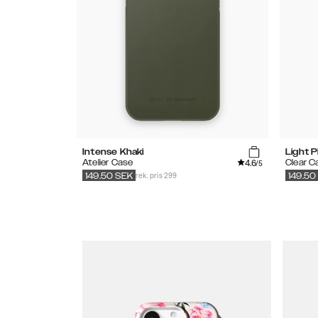
Intense Khaki
Light P
4.6
Atelier Case
Clear C
/5
rek. pris 299
149.50
SEK
149.50