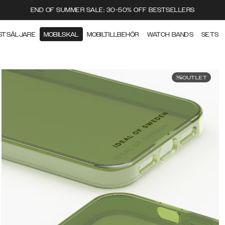
END OF SUMMER SALE: 30-50% OFF BESTSELLERS
STSÄLJARE
MOBILSKAL
MOBILTILLBEHÖR
WATCH BANDS
SETS
OUTLET