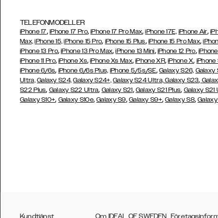
TELEFONMODELLER
,
,
,
,
iPhone 17
iPhone 17 Pro
iPhone 17 Pro Max
iPhone 17E,
iPhone Air
iP
,
,
,
Max,
iPhone 15,
iPhone 15 Pro
iPhone 15 Plus
iPhone 15 Pro Max
iPhon
,
,
,
,
iPhone 13 Pro
iPhone 13 Pro Max
iPhone 13 Mini
iPhone 12 Pro
iPhone
,
,
,
,
,
iPhone 11 Pro
iPhone Xs
iPhone Xs Max
iPhone XR
iPhone X
iPhone
,
,
iPhone 6/6s
iPhone 6/6s Plus,
iPhone 5/5s/SE
Galaxy S26,
Galaxy
,
Ultra,
Galaxy S24,
Galaxy S24+,
Galaxy S24 Ultra,
Galaxy S23
Galax
,
,
,
,
S22 Plus
Galaxy S22 Ultra
Galaxy S21
Galaxy S21 Plus
Galaxy S21 
,
,
,
,
,
Galaxy S10+
Galaxy S10e
Galaxy S9
Galaxy S9+
Galaxy S8
Galaxy
Kundtjänst
Om IDEAL OF SWEDEN
Företagsinfor