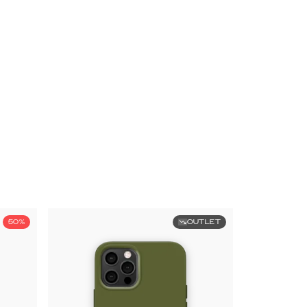
50%
OUTLET