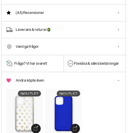
(4.5)
Recensioner
Leverans & returer
Vanliga frågor
Fråga? Vi har svaret!
Flexibla & säkra betalningar
Andra köpte även
OUTLET
OUTLET