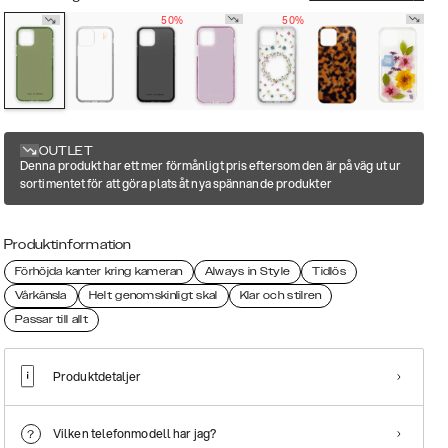
50%
50%
OUTLET
Denna produkt har ett mer förmånligt pris eftersom den är på väg ut ur
sortimentet för att göra plats åt nya spännande produkter
Produktinformation
Förhöjda kanter kring kameran
Always in Style
Tidlös
Vårkänsla
Helt genomskinligt skal
Klar och stilren
Passar till allt
Produktdetaljer
Vilken telefonmodell har jag?