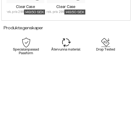
Clear Case
Clear Case
rek. pris 299
rek. pris 299
149.50
SEK
149.50
SEK
Produktegenskaper
Specialanpassad
Återvunna material
Drop Tested
Passform