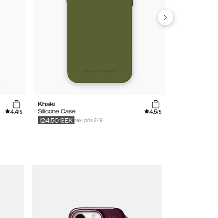
Khaki
Tinted Black
4.4
4.5
Silicone Case
Clear Case
/5
/5
rek. pris 249
299
SEK
149.
124.50
SEK