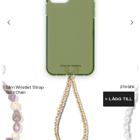
Slim Wristlet Strap
279
SEK
Gold Chain
+
LÄGG TILL