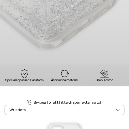
Specialanpassad Passform
Återvunna material
Drop Tested
Swipea för att hitta din perfekta match
Wristlets