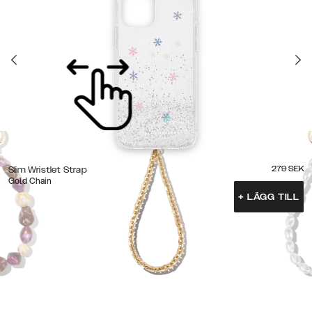
279
SEK
Slim Wristlet Strap
Gold Chain
+
LÄGG TILL