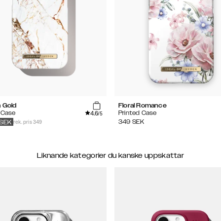
a Gold
Floral Romance
4.6
 Case
Printed Case
/5
rek. pris 349
349
SEK
SEK
Liknande kategorier du kanske uppskattar