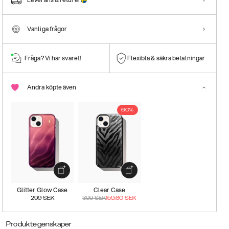
Vanliga frågor
Fråga? Vi har svaret!
Flexibla & säkra betalningar
Andra köpte även
60%
Glitter Glow Case
Clear Case
299
SEK
399
SEK
159.60
SEK
Produktegenskaper