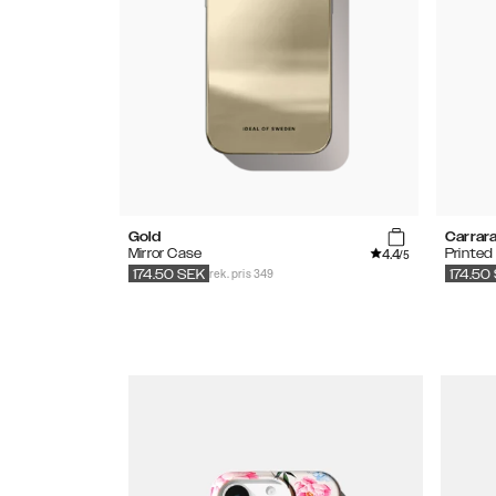
Gold
Carrar
4.4
Mirror Case
Printed
/5
rek. pris 349
174.50
SEK
174.50