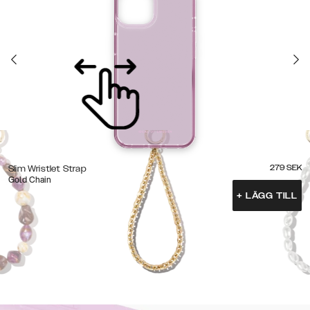
279
SEK
Slim Wristlet Strap
Gold Chain
+
LÄGG TILL