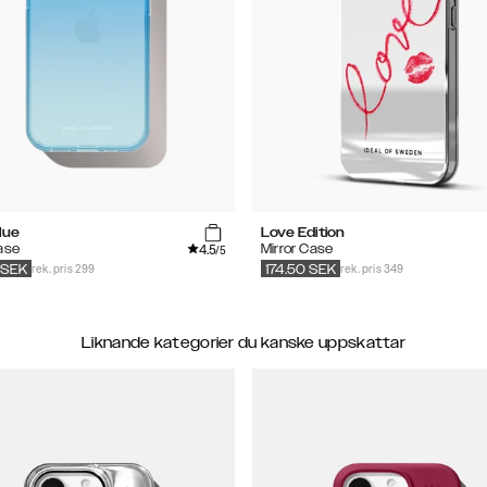
lue
Love Edition
4.5
ase
Mirror Case
/5
rek. pris 299
rek. pris 349
SEK
174.50
SEK
Liknande kategorier du kanske uppskattar