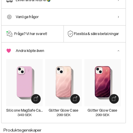
Vanliga frågor
Fråga? Vi har svaret!
Flexibla & säkra betalningar
Andra köpte även
Silicone MagSafe Case
Glitter Glow Case
Glitter Glow Case
349
SEK
299
SEK
299
SEK
Produktegenskaper