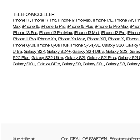
TELEFONMODELLER
,
,
,
,
iPhone 17
iPhone 17 Pro
iPhone 17 Pro Max
iPhone 17E,
iPhone Air
iP
,
,
,
Max,
iPhone 15,
iPhone 15 Pro
iPhone 15 Plus
iPhone 15 Pro Max
iPhon
,
,
,
,
iPhone 13 Pro
iPhone 13 Pro Max
iPhone 13 Mini
iPhone 12 Pro
iPhone
,
,
,
,
,
iPhone 11 Pro
iPhone Xs
iPhone Xs Max
iPhone XR
iPhone X
iPhone
,
,
iPhone 6/6s
iPhone 6/6s Plus,
iPhone 5/5s/SE
Galaxy S26,
Galaxy
,
Ultra,
Galaxy S24,
Galaxy S24+,
Galaxy S24 Ultra,
Galaxy S23
Galax
,
,
,
,
S22 Plus
Galaxy S22 Ultra
Galaxy S21
Galaxy S21 Plus
Galaxy S21 
,
,
,
,
,
Galaxy S10+
Galaxy S10e
Galaxy S9
Galaxy S9+
Galaxy S8
Galaxy
Kundtjänst
Om IDEAL OF SWEDEN
Företagsinfor