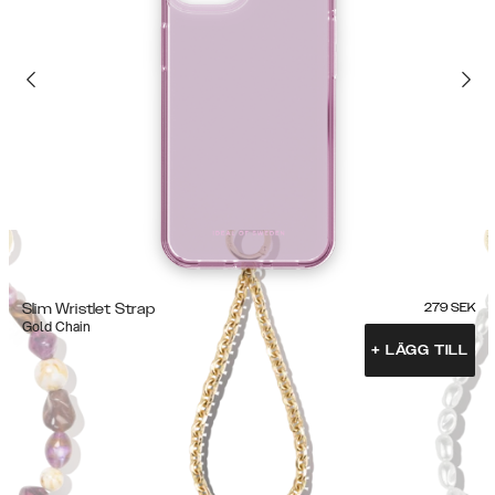
Slim Wristlet Strap
279
SEK
Gold Chain
+
LÄGG TILL