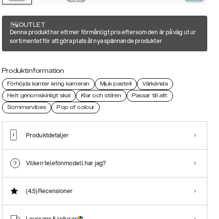
OUTLET
Denna produkt har ett mer förmånligt pris eftersom den är på väg ut ur
sortimentet för att göra plats åt nya spännande produkter
Produktinformation
Förhöjda kanter kring kameran
Mjuk pastell
Vårkänsla
Helt genomskinligt skal
Klar och stilren
Passar till allt
Sommarvibes
Pop of colour
Produktdetaljer
Vilken telefonmodell har jag?
(4.5)
Recensioner
Leverans & returer