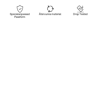
Specialanpassad
Återvunna material
Drop Tested
Passform