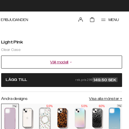
MENU
ERBJUDANDEN
Light Pink
Clear Case
Välj modell
rek. pris 299
LÄGG TILL
149.50
SEK
Andra designs
Visa alla mönster
+
50%
50%
60%