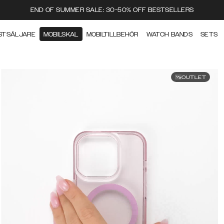
END OF SUMMER SALE: 30-50% OFF BESTSELLERS
STSÄLJARE
MOBILSKAL
MOBILTILLBEHÖR
WATCH BANDS
SETS
OUTLET