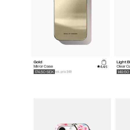
Gold
Light B
4.4
Mirror Case
Clear C
/5
rek. pris 349
174.50
SEK
149.50