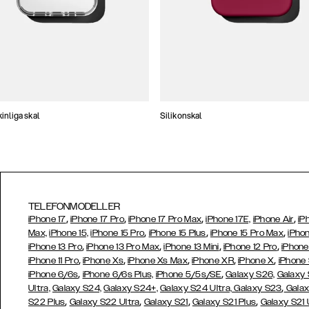
nliga skal
Silikonskal
TELEFONMODELLER
,
,
,
,
iPhone 17
iPhone 17 Pro
iPhone 17 Pro Max
iPhone 17E,
iPhone Air
iP
,
,
,
Max,
iPhone 15,
iPhone 15 Pro
iPhone 15 Plus
iPhone 15 Pro Max
iPhon
,
,
,
,
iPhone 13 Pro
iPhone 13 Pro Max
iPhone 13 Mini
iPhone 12 Pro
iPhone
,
,
,
,
,
iPhone 11 Pro
iPhone Xs
iPhone Xs Max
iPhone XR
iPhone X
iPhone
,
,
iPhone 6/6s
iPhone 6/6s Plus,
iPhone 5/5s/SE
Galaxy S26,
Galaxy
,
Ultra,
Galaxy S24,
Galaxy S24+,
Galaxy S24 Ultra,
Galaxy S23
Galax
,
,
,
,
S22 Plus
Galaxy S22 Ultra
Galaxy S21
Galaxy S21 Plus
Galaxy S21 