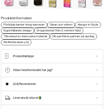
Produktinformation
Förhöjda kanter kring kameran
Clean och stilren
Always in Style
Iögonfallande design
Dropptestad från 2 meters höjd
Tillverkad av återvunna material
Din perfekta partner på språng
Reflekterande yta
Produktdetaljer
Vilken telefonmodell har jag?
(4.4)
Recensioner
Leverans & returer