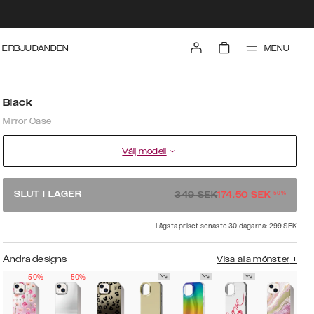
MENU
ERBJUDANDEN
Black
Mirror Case
Välj modell
-
50
%
SLUT I LAGER
349
SEK
174.50
SEK
Lägsta priset senaste 30 dagarna: 299 SEK
Andra designs
Visa alla mönster
+
50%
50%