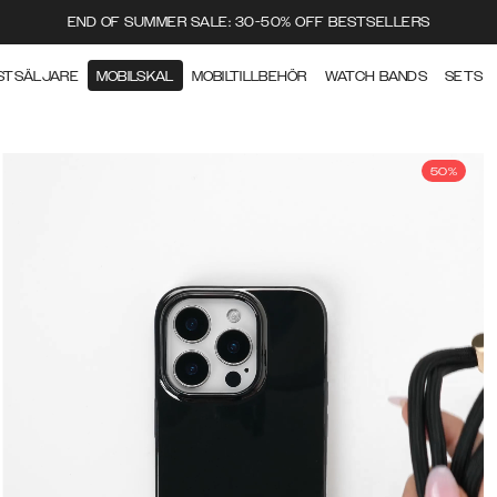
END OF SUMMER SALE: 30-50% OFF BESTSELLERS
STSÄLJARE
MOBILSKAL
MOBILTILLBEHÖR
WATCH BANDS
SETS
50%