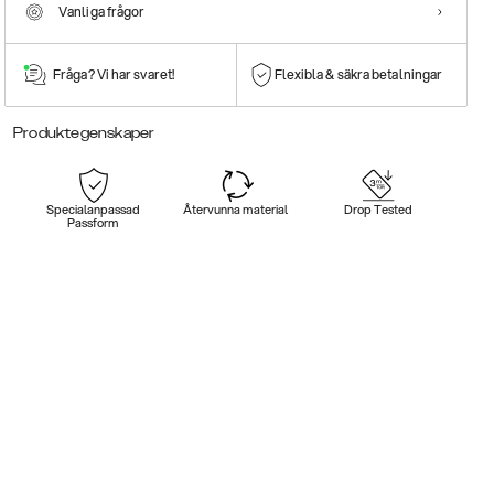
Vanliga frågor
Fråga? Vi har svaret!
Flexibla & säkra betalningar
Produktegenskaper
Specialanpassad
Återvunna material
Drop Tested
Passform