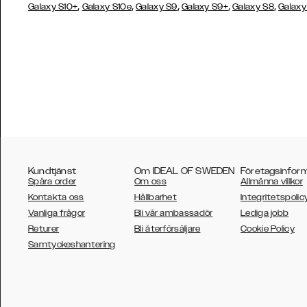
,
,
,
,
,
Galaxy S10+
Galaxy S10e
Galaxy S9
Galaxy S9+
Galaxy S8
Galaxy
Kundtjänst
Om IDEAL OF SWEDEN
Företagsinfor
Spåra order
Om oss
Allmänna villkor
Kontakta oss
Hållbarhet
Integritetspolic
Vanliga frågor
Bli vår ambassadör
Lediga jobb
Returer
Bli återförsäljare
Cookie Policy
AUSTRALIA
Samtyckeshantering
AUSTRIA
BELGIUM