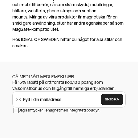
och mobiltillbehör, så som skärmskydd, mobilringar,
hållare, wristlets, phone straps och suction
mounts. Många av våra produkter är magnetiska för en
smidigare användning, eller har andra egenskaper så som
MagSafe-kompatibilitet.
Hos IDEAL OF SWEDEN hittar du något för alla stilar och
smaker.
GÅ MED I VÅR MEDLEMSKLUBB
Få 15% rabatt på ditt första köp,100 poäng som
välkomstbonus och tillgång till hemliga erbjudanden.
SKICKA
Jag samtycker i enlighet med
integritetspolicyn
.