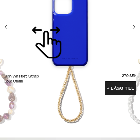
279
SEK
Slim Wristlet Strap
Gold Chain
+
LÄGG TILL