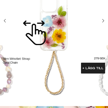
279
SEK
Slim Wristlet Strap
Gold Chain
+
LÄGG TILL