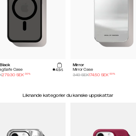
 Black
Mirror
4.5
MagSafe Case
Mirror Case
/5
-
30
%
-
50
%
K
279.30
SEK
349
SEK
174.50
SEK
Liknande kategorier du kanske uppskattar