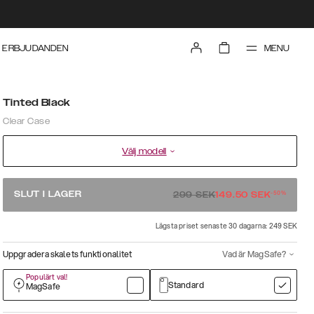
MENU
ERBJUDANDEN
Tinted Black
Clear Case
Välj modell
-
50
%
SLUT I LAGER
299
SEK
149.50
SEK
Lägsta priset senaste 30 dagarna: 249 SEK
Uppgradera skalets funktionalitet
Vad är MagSafe?
Populärt val!
Standard
MagSafe