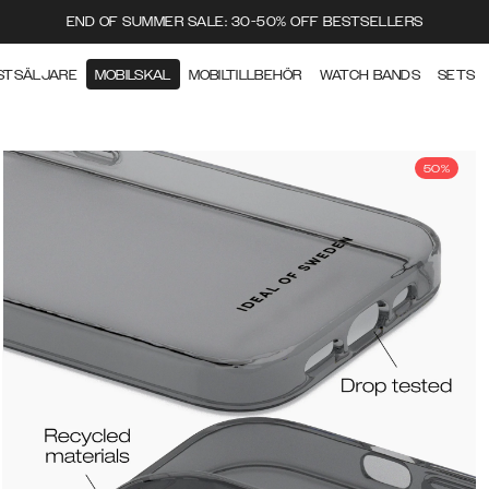
END OF SUMMER SALE: 30-50% OFF BESTSELLERS
STSÄLJARE
MOBILSKAL
MOBILTILLBEHÖR
WATCH BANDS
SETS
50%