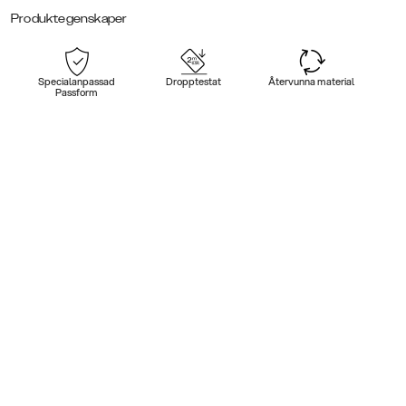
Produktegenskaper
Specialanpassad
Dropptestat
Återvunna material
Passform