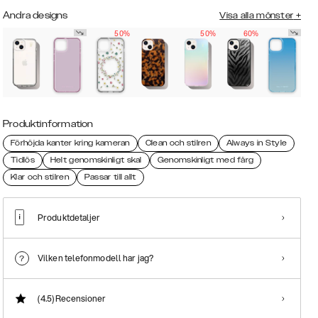
Andra designs
Visa alla mönster
+
50%
50%
60%
Produktinformation
Förhöjda kanter kring kameran
Clean och stilren
Always in Style
Tidlös
Helt genomskinligt skal
Genomskinligt med färg
Klar och stilren
Passar till allt
Produktdetaljer
Vilken telefonmodell har jag?
(4.5)
Recensioner