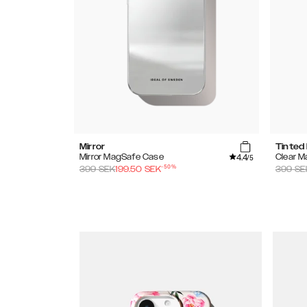
Mirror
Tinted
4.4
Mirror MagSafe Case
Clear 
/5
-
50
%
399
SEK
199.50
SEK
399
SE