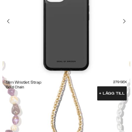
Slim Wristlet Strap
279
SEK
Gold Chain
+
LÄGG TILL