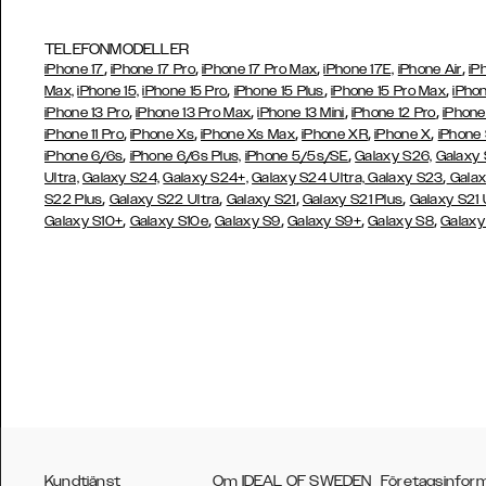
TELEFONMODELLER
,
,
,
,
iPhone 17
iPhone 17 Pro
iPhone 17 Pro Max
iPhone 17E,
iPhone Air
iP
,
,
,
Max,
iPhone 15,
iPhone 15 Pro
iPhone 15 Plus
iPhone 15 Pro Max
iPhon
,
,
,
,
iPhone 13 Pro
iPhone 13 Pro Max
iPhone 13 Mini
iPhone 12 Pro
iPhone
,
,
,
,
,
iPhone 11 Pro
iPhone Xs
iPhone Xs Max
iPhone XR
iPhone X
iPhone
,
,
iPhone 6/6s
iPhone 6/6s Plus,
iPhone 5/5s/SE
Galaxy S26,
Galaxy
,
Ultra,
Galaxy S24,
Galaxy S24+,
Galaxy S24 Ultra,
Galaxy S23
Galax
,
,
,
,
S22 Plus
Galaxy S22 Ultra
Galaxy S21
Galaxy S21 Plus
Galaxy S21 
,
,
,
,
,
Galaxy S10+
Galaxy S10e
Galaxy S9
Galaxy S9+
Galaxy S8
Galaxy
Kundtjänst
Om IDEAL OF SWEDEN
Företagsinfor