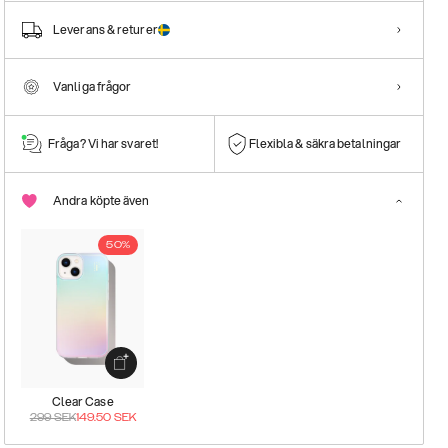
Leverans & returer
Vanliga frågor
Fråga? Vi har svaret!
Flexibla & säkra betalningar
Andra köpte även
50%
Clear Case
299
SEK
149.50
SEK