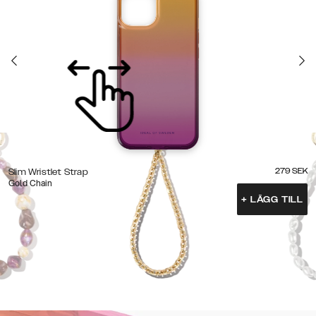
279
SEK
Slim Wristlet Strap
Gold Chain
+
LÄGG TILL