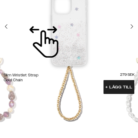
279
SEK
Slim Wristlet Strap
Gold Chain
+
LÄGG TILL