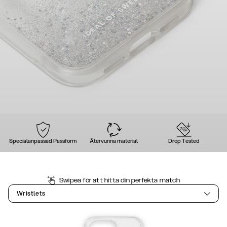
Specialanpassad Passform
Återvunna material
Drop Tested
Swipea för att hitta din perfekta match
Wristlets