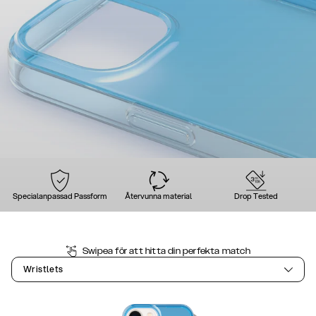
Specialanpassad Passform
Återvunna material
Drop Tested
Swipea för att hitta din perfekta match
Wristlets