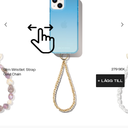
279
SEK
Slim Wristlet Strap
Gold Chain
+
LÄGG TILL