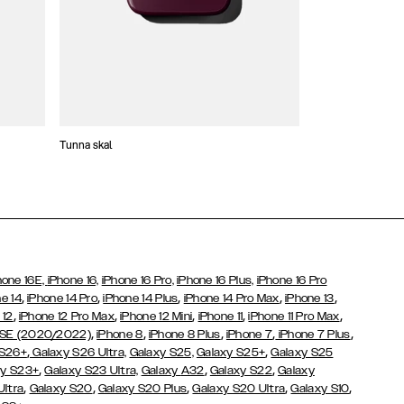
Tunna skal
Plånboksfodral
hone 16E,
iPhone 16,
iPhone 16 Pro,
iPhone 16 Plus,
iPhone 16 Pro
,
,
,
,
,
e 14
iPhone 14 Pro
iPhone 14 Plus
iPhone 14 Pro Max
iPhone 13
,
,
,
,
,
 12
iPhone 12 Pro Max
iPhone 12 Mini
iPhone 11
iPhone 11 Pro Max
,
,
,
,
,
 SE (2020/2022)
iPhone 8
iPhone 8 Plus
iPhone 7
iPhone 7 Plus
,
,
 S26+
Galaxy S26 Ultra,
Galaxy S25,
Galaxy S25+
Galaxy S25
,
,
,
y S23+
Galaxy S23 Ultra,
Galaxy
A32
Galaxy S22
Galaxy
,
,
,
,
,
Ultra
Galaxy S20
Galaxy S20 Plus
Galaxy S20 Ultra
Galaxy S10