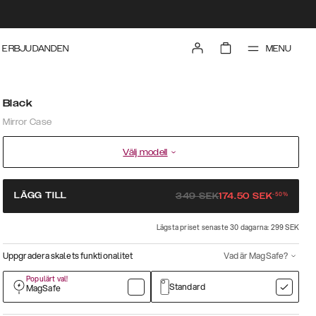
MENU
ERBJUDANDEN
Black
Mirror Case
Välj modell
-
50
%
LÄGG TILL
349
SEK
174.50
SEK
Lägsta priset senaste 30 dagarna: 299 SEK
Uppgradera skalets funktionalitet
Vad är MagSafe?
Populärt val!
Standard
MagSafe