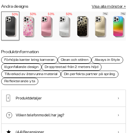
Andra designs
Visa alla mönster
+
50%
50%
50%
50%
Produktinformation
Förhöjda kanter kring kameran
Clean och stilren
Always in Style
Iögonfallande design
Dropptestad från 2 meters höjd
Tillverkad av återvunna material
Din perfekta partner på språng
Reflekterande yta
Produktdetaljer
Vilken telefonmodell har jag?
(4.4)
Recensioner