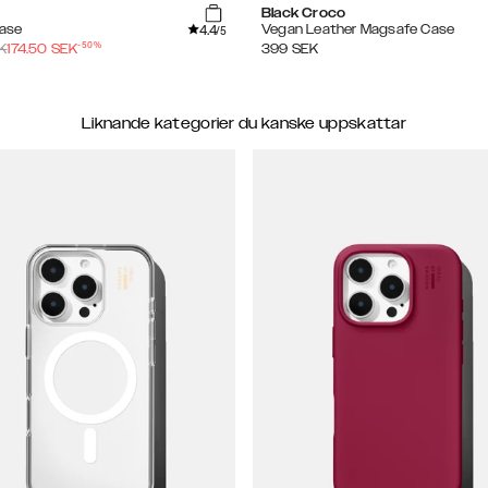
Black Croco
4.4
Case
Vegan Leather Magsafe Case
/5
-
50
%
K
174.50
SEK
399
SEK
Liknande kategorier du kanske uppskattar