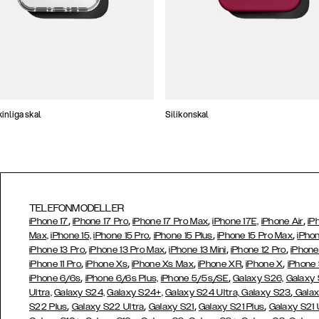
nliga skal
Silikonskal
TELEFONMODELLER
,
,
,
,
iPhone 17
iPhone 17 Pro
iPhone 17 Pro Max
iPhone 17E,
iPhone Air
iP
,
,
,
Max,
iPhone 15,
iPhone 15 Pro
iPhone 15 Plus
iPhone 15 Pro Max
iPhon
,
,
,
,
iPhone 13 Pro
iPhone 13 Pro Max
iPhone 13 Mini
iPhone 12 Pro
iPhone
,
,
,
,
,
iPhone 11 Pro
iPhone Xs
iPhone Xs Max
iPhone XR
iPhone X
iPhone
,
,
iPhone 6/6s
iPhone 6/6s Plus,
iPhone 5/5s/SE
Galaxy S26,
Galaxy
,
Ultra,
Galaxy S24,
Galaxy S24+,
Galaxy S24 Ultra,
Galaxy S23
Galax
,
,
,
,
S22 Plus
Galaxy S22 Ultra
Galaxy S21
Galaxy S21 Plus
Galaxy S21 