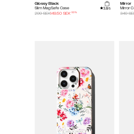
Glossy Black
Mirror
3.8
Slim MagSafe Case
Mirror 
/5
-
50
%
299
SEK
149.50
SEK
349
SE