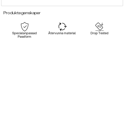
Produktegenskaper
Specialanpassad
Återvunna material
Drop Tested
Passform