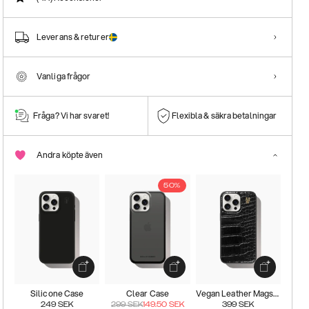
Leverans & returer
Vanliga frågor
Fråga? Vi har svaret!
Flexibla & säkra betalningar
Andra köpte även
50%
Silicone Case
Clear Case
Vegan Leather Magsafe Case
249
SEK
299
SEK
149.50
SEK
399
SEK