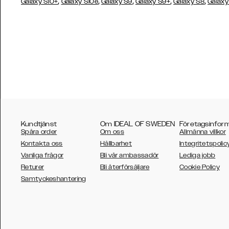
,
,
,
,
,
Galaxy S10+
Galaxy S10e
Galaxy S9
Galaxy S9+
Galaxy S8
Galaxy
Kundtjänst
Om IDEAL OF SWEDEN
Företagsinfor
Spåra order
Om oss
Allmänna villkor
Kontakta oss
Hållbarhet
Integritetspolic
Vanliga frågor
Bli vår ambassadör
Lediga jobb
Returer
Bli återförsäljare
Cookie Policy
AUSTRALIA
Samtyckeshantering
AUSTRIA
BELGIUM