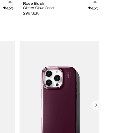
Rose Blush
Vibrant Omb
4.5
4.5
Glitter Glow Case
Clear Case
/5
/5
299
SEK
299
SEK