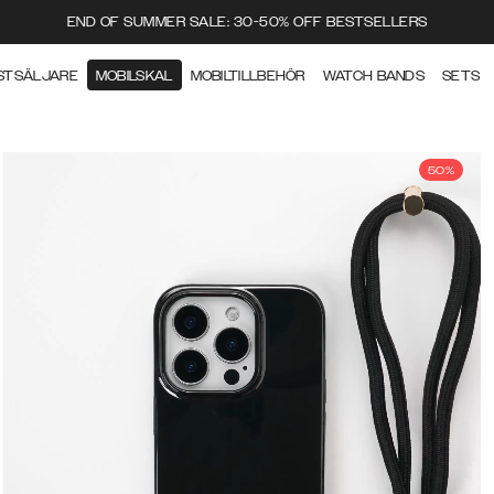
END OF SUMMER SALE: 30-50% OFF BESTSELLERS
STSÄLJARE
MOBILSKAL
MOBILTILLBEHÖR
WATCH BANDS
SETS
50%