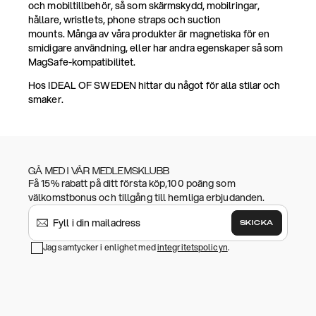
och mobiltillbehör, så som skärmskydd, mobilringar,
hållare, wristlets, phone straps och suction
mounts. Många av våra produkter är magnetiska för en
smidigare användning, eller har andra egenskaper så som
MagSafe-kompatibilitet.
Hos IDEAL OF SWEDEN hittar du något för alla stilar och
smaker.
GÅ MED I VÅR MEDLEMSKLUBB
Få 15% rabatt på ditt första köp,100 poäng som
välkomstbonus och tillgång till hemliga erbjudanden.
SKICKA
Jag samtycker i enlighet med
integritetspolicyn
.