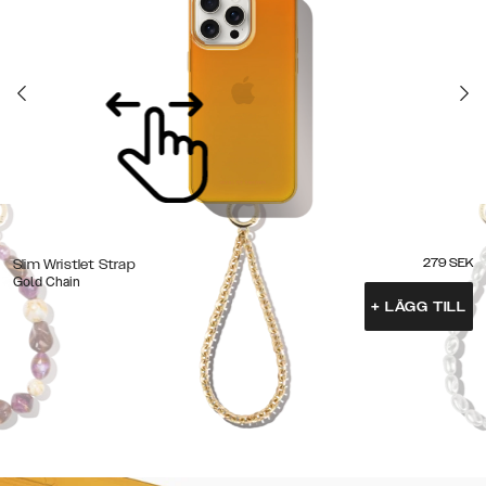
279
SEK
Slim Wristlet Strap
Gold Chain
+
LÄGG TILL