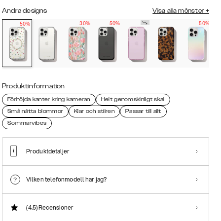
Andra designs
Visa alla mönster
+
30%
50%
50%
50%
Produktinformation
Förhöjda kanter kring kameran
Helt genomskinligt skal
Små nätta blommor
Klar och stilren
Passar till allt
Sommarvibes
Produktdetaljer
Vilken telefonmodell har jag?
(4.5)
Recensioner