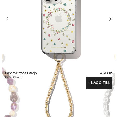
Slim Wristlet Strap
279
SEK
Gold Chain
+
LÄGG TILL