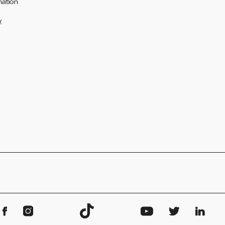
mation
y