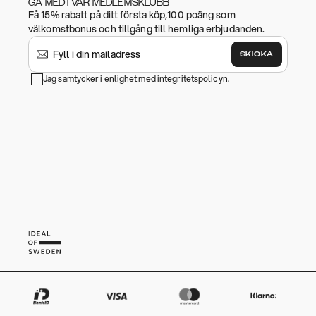
GÅ MED I VÅR MEDLEMSKLUBB
Få 15% rabatt på ditt första köp,100 poäng som
välkomstbonus och tillgång till hemliga erbjudanden.
SKICKA
Jag samtycker i enlighet med
integritetspolicyn
.