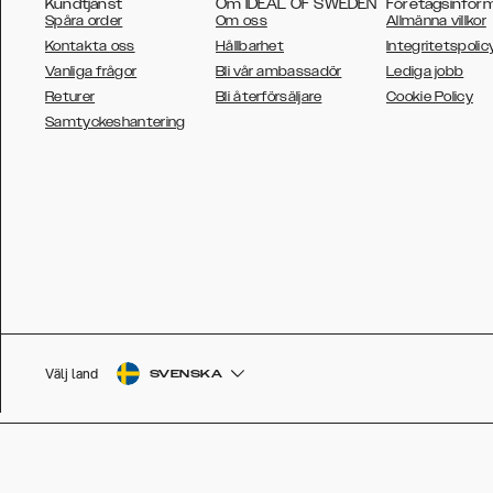
Kundtjänst
Om IDEAL OF SWEDEN
Företagsinfor
Spåra order
Om oss
Allmänna villkor
Kontakta oss
Hållbarhet
Integritetspolic
Vanliga frågor
Bli vår ambassadör
Lediga jobb
Returer
Bli återförsäljare
Cookie Policy
AUSTRALIA
Samtyckeshantering
AUSTRIA
BELGIUM
CANADA
DANSK
DEUTSCH
ESPAÑOL
Välj land
SVENSKA
EU
FRANÇAIS
GLOBAL