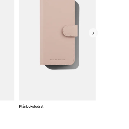
Plånboksfodral
Konstläder skal