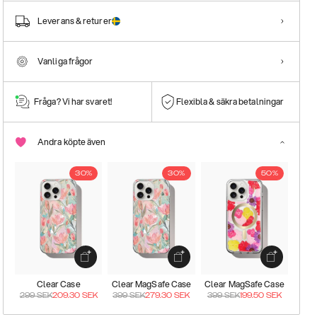
Leverans & returer
Vanliga frågor
Fråga? Vi har svaret!
Flexibla & säkra betalningar
Andra köpte även
30%
30%
50%
Clear Case
Clear MagSafe Case
Clear MagSafe Case
299
SEK
209.30
SEK
399
SEK
279.30
SEK
399
SEK
199.50
SEK