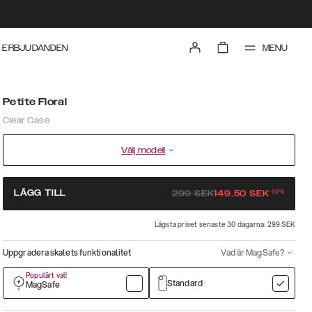
MENU
ERBJUDANDEN
Petite Floral
Clear Case
Välj modell
-
50
%
LÄGG TILL
299
SEK
149.50
SEK
Lägsta priset senaste 30 dagarna: 299 SEK
Uppgradera skalets funktionalitet
Vad är MagSafe?
Populärt val!
Standard
MagSafe