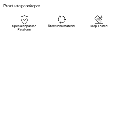
Produktegenskaper
Specialanpassad
Återvunna material
Drop Tested
Passform