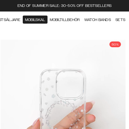
END OF SUMMER SALE: 30-50% OFF BESTSELLERS
STSÄLJARE
MOBILSKAL
MOBILTILLBEHÖR
WATCH BANDS
SETS
50%