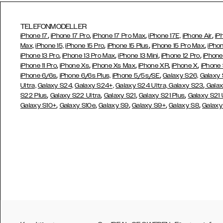
TELEFONMODELLER
,
,
,
,
iPhone 17
iPhone 17 Pro
iPhone 17 Pro Max
iPhone 17E,
iPhone Air
iP
,
,
,
Max,
iPhone 15,
iPhone 15 Pro
iPhone 15 Plus
iPhone 15 Pro Max
iPhon
,
,
,
,
iPhone 13 Pro
iPhone 13 Pro Max
iPhone 13 Mini
iPhone 12 Pro
iPhone
,
,
,
,
,
iPhone 11 Pro
iPhone Xs
iPhone Xs Max
iPhone XR
iPhone X
iPhone
,
,
iPhone 6/6s
iPhone 6/6s Plus,
iPhone 5/5s/SE
Galaxy S26,
Galaxy
,
Ultra,
Galaxy S24,
Galaxy S24+,
Galaxy S24 Ultra,
Galaxy S23
Galax
,
,
,
,
S22 Plus
Galaxy S22 Ultra
Galaxy S21
Galaxy S21 Plus
Galaxy S21 
,
,
,
,
,
Galaxy S10+
Galaxy S10e
Galaxy S9
Galaxy S9+
Galaxy S8
Galaxy