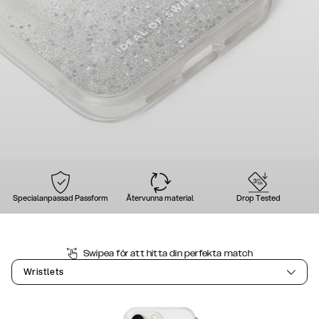
Specialanpassad Passform
Återvunna material
Drop Tested
Swipea för att hitta din perfekta match
Wristlets