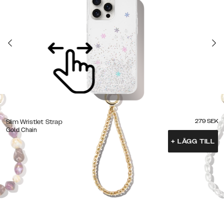
279
SEK
Slim Wristlet Strap
Gold Chain
+
LÄGG TILL