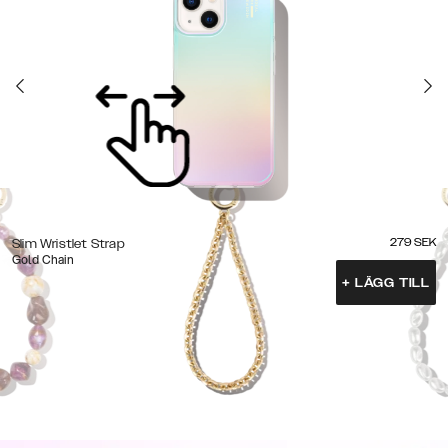
279
SEK
Slim Wristlet Strap
Gold Chain
+
LÄGG TILL