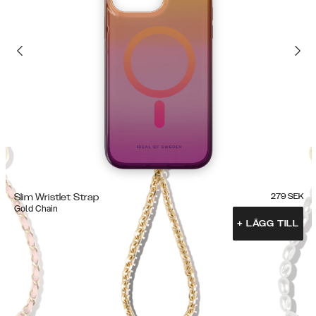
Slim Wristlet Strap
279
SEK
Gold Chain
+
LÄGG TILL