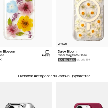
Limited
r Blossom
Daisy Bloom
4.5
ase
Clear MagSafe Case
/5
rek. pris 399
K
199.50
SEK
Liknande kategorier du kanske uppskattar