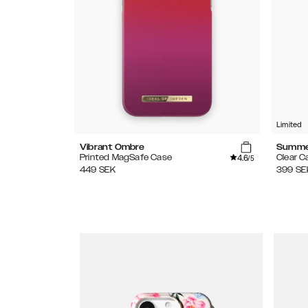
Limited
Vibrant Ombre
Summe
4.6
Printed MagSafe Case
Clear C
/5
449
SEK
399
SE