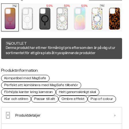
50%
50%
50%
OUTLET
Denna produkt har ett mer förmånligt pris eftersom den är på väg ut ur
sortimentet för att göra plats åt nya spännande produkter
Produktinformation
Kompatibel med MagSafe
Perfekt att kombinera med MagSafe tillbehör
Förhöjda kanter kring kameran
Helt genomskinligt skal
Klar och stilren
Passar till allt
Ombre effekt
Pop of colour
Produktdetaljer