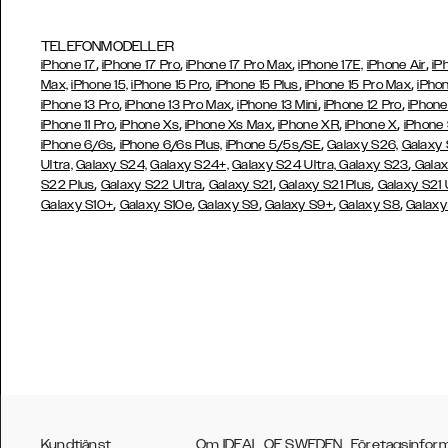
TELEFONMODELLER
,
,
,
,
iPhone 17
iPhone 17 Pro
iPhone 17 Pro Max
iPhone 17E,
iPhone Air
iP
,
,
,
Max,
iPhone 15,
iPhone 15 Pro
iPhone 15 Plus
iPhone 15 Pro Max
iPhon
,
,
,
,
iPhone 13 Pro
iPhone 13 Pro Max
iPhone 13 Mini
iPhone 12 Pro
iPhone
,
,
,
,
,
iPhone 11 Pro
iPhone Xs
iPhone Xs Max
iPhone XR
iPhone X
iPhone
,
,
iPhone 6/6s
iPhone 6/6s Plus,
iPhone 5/5s/SE
Galaxy S26,
Galaxy
,
Ultra,
Galaxy S24,
Galaxy S24+,
Galaxy S24 Ultra,
Galaxy S23
Galax
,
,
,
,
S22 Plus
Galaxy S22 Ultra
Galaxy S21
Galaxy S21 Plus
Galaxy S21 
,
,
,
,
,
Galaxy S10+
Galaxy S10e
Galaxy S9
Galaxy S9+
Galaxy S8
Galaxy
Kundtjänst
Om IDEAL OF SWEDEN
Företagsinfor