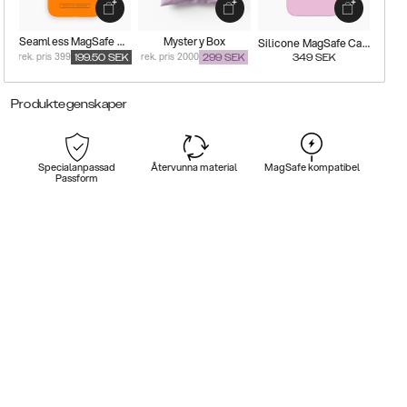
Seamless MagSafe Case
Mystery Box
Silicone MagSafe Case
rek. pris 399
rek. pris 2000
199.50
SEK
299
SEK
349
SEK
Produktegenskaper
Specialanpassad
Återvunna material
MagSafe kompatibel
Passform