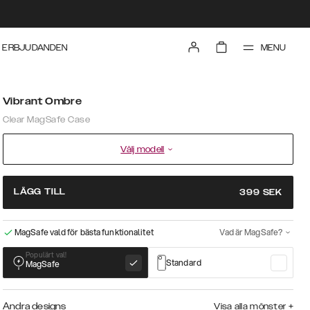
MENU
ERBJUDANDEN
Vibrant Ombre
Clear MagSafe Case
Välj modell
LÄGG TILL
399
SEK
MagSafe vald för bästa funktionalitet
Vad är MagSafe?
Populärt val!
Standard
MagSafe
Andra designs
Visa alla mönster
+