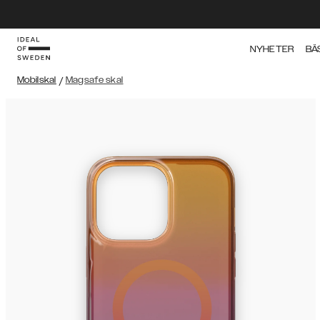
NYHETER
BÄ
Mobilskal
/
Magsafe skal