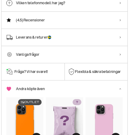
Vilken telefonmodell har jag?
(4.5)
Recensioner
Leverans & returer
Vanliga frågor
Fråga? Vi har svaret!
Flexibla & säkra betalningar
Andra köpte även
OUTLET