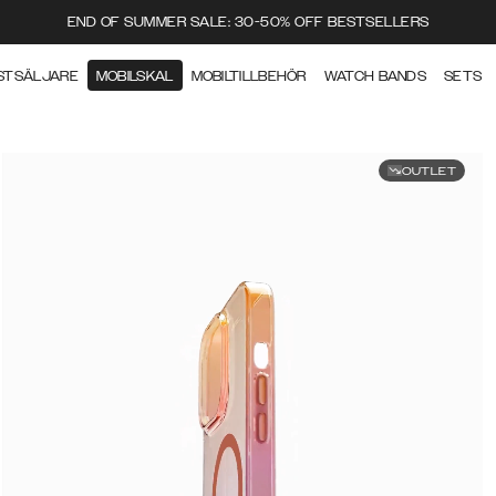
END OF SUMMER SALE: 30-50% OFF BESTSELLERS
STSÄLJARE
MOBILSKAL
MOBILTILLBEHÖR
WATCH BANDS
SETS
OUTLET