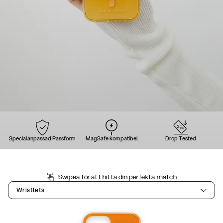
Specialanpassad Passform
MagSafe kompatibel
Drop Tested
Swipea för att hitta din perfekta match
Wristlets