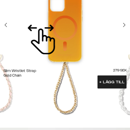
279
SEK
Slim Wristlet Strap
Gold Chain
+
LÄGG TILL