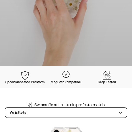
Specialanpassad Passform
MagSafe kompatibel
Drop Tested
Swipea för att hitta din perfekta match
Wristlets