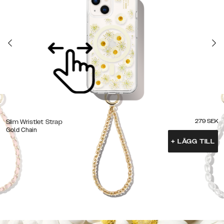
279
SEK
Slim Wristlet Strap
Gold Chain
+
LÄGG TILL