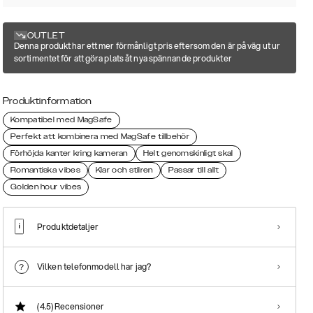
OUTLET
Denna produkt har ett mer förmånligt pris eftersom den är på väg ut ur
sortimentet för att göra plats åt nya spännande produkter
Produktinformation
Kompatibel med MagSafe
Perfekt att kombinera med MagSafe tillbehör
Förhöjda kanter kring kameran
Helt genomskinligt skal
Romantiska vibes
Klar och stilren
Passar till allt
Golden hour vibes
Produktdetaljer
Vilken telefonmodell har jag?
(4.5)
Recensioner