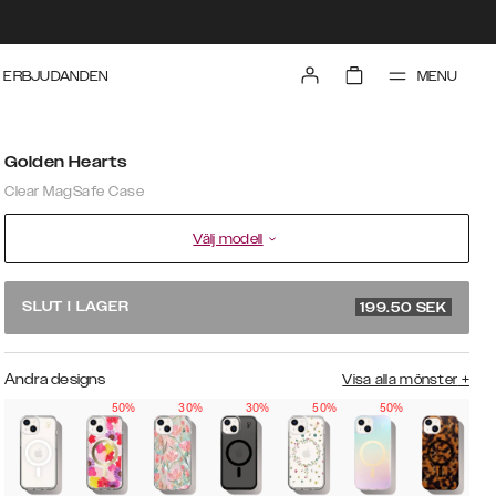
MENU
ERBJUDANDEN
Golden Hearts
Clear MagSafe Case
Välj modell
rek. pris 399
SLUT I LAGER
199.50
SEK
Andra designs
Visa alla mönster
+
50%
30%
30%
50%
50%