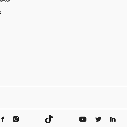
mation
y