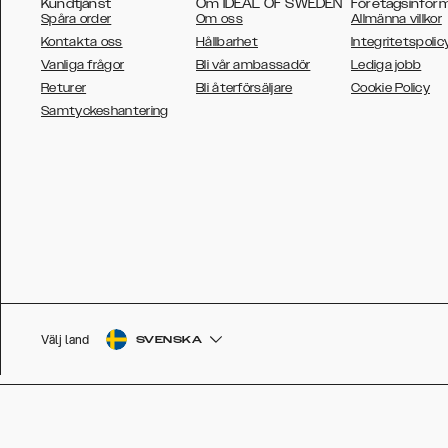
Kundtjänst
Om IDEAL OF SWEDEN
Företagsinfor
Spåra order
Om oss
Allmänna villkor
Kontakta oss
Hållbarhet
Integritetspolic
Vanliga frågor
Bli vår ambassadör
Lediga jobb
Returer
Bli återförsäljare
Cookie Policy
AUSTRALIA
Samtyckeshantering
AUSTRIA
BELGIUM
CANADA
DANSK
DEUTSCH
ESPAÑOL
Välj land
SVENSKA
EU
FRANÇAIS
GLOBAL