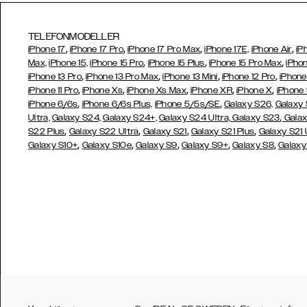
TELEFONMODELLER
,
,
,
,
iPhone 17
iPhone 17 Pro
iPhone 17 Pro Max
iPhone 17E,
iPhone Air
iP
,
,
,
Max,
iPhone 15,
iPhone 15 Pro
iPhone 15 Plus
iPhone 15 Pro Max
iPhon
,
,
,
,
iPhone 13 Pro
iPhone 13 Pro Max
iPhone 13 Mini
iPhone 12 Pro
iPhone
,
,
,
,
,
iPhone 11 Pro
iPhone Xs
iPhone Xs Max
iPhone XR
iPhone X
iPhone
,
,
iPhone 6/6s
iPhone 6/6s Plus,
iPhone 5/5s/SE
Galaxy S26,
Galaxy
,
Ultra,
Galaxy S24,
Galaxy S24+,
Galaxy S24 Ultra,
Galaxy S23
Galax
,
,
,
,
S22 Plus
Galaxy S22 Ultra
Galaxy S21
Galaxy S21 Plus
Galaxy S21 
,
,
,
,
,
Galaxy S10+
Galaxy S10e
Galaxy S9
Galaxy S9+
Galaxy S8
Galaxy