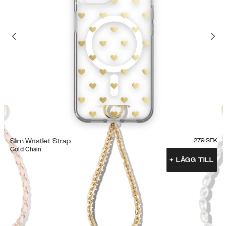
Slim Wristlet Strap
279
SEK
Gold Chain
+
LÄGG TILL