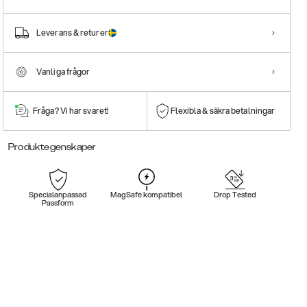
Leverans & returer
Vanliga frågor
Fråga? Vi har svaret!
Flexibla & säkra betalningar
Produktegenskaper
Specialanpassad
MagSafe kompatibel
Drop Tested
Passform