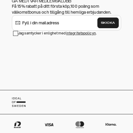
GÅ MED I VÅR MEDLEMSKLUBB
Få 15% rabatt på ditt första köp,100 poäng som
välkomstbonus och tillgång till hemliga erbjudanden.
SKICKA
Jag samtycker i enlighet med
integritetspolicyn
.