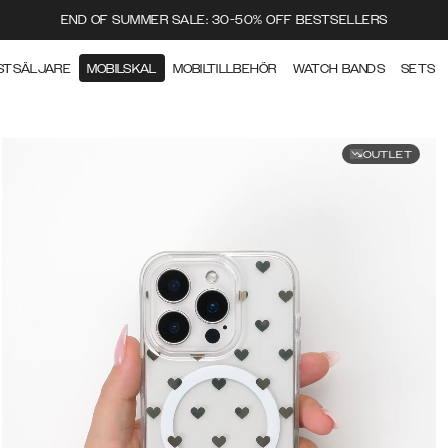
END OF SUMMER SALE: 30-50% OFF BESTSELLERS
STSÄLJARE
MOBILSKAL
MOBILTILLBEHÖR
WATCH BANDS
SETS
OUTLET