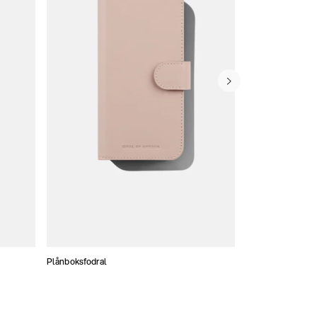
Plånboksfodral
Konstläder skal