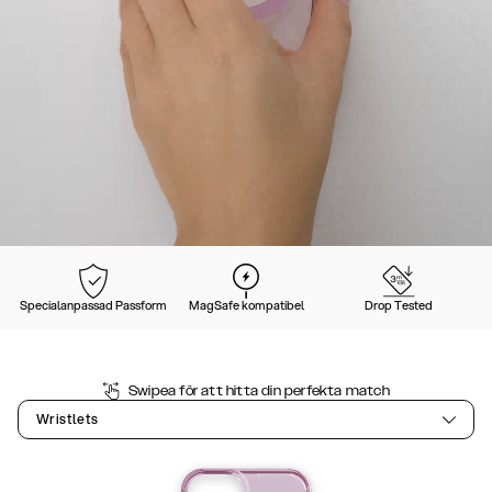
Specialanpassad Passform
MagSafe kompatibel
Drop Tested
Swipea för att hitta din perfekta match
Wristlets