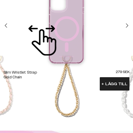
279
SEK
Slim Wristlet Strap
Gold Chain
+
LÄGG TILL