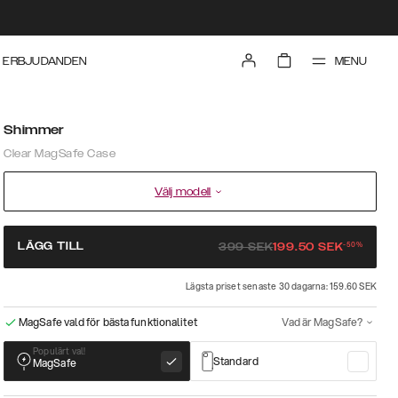
MENU
ERBJUDANDEN
Shimmer
Clear MagSafe Case
Välj modell
-
50
%
LÄGG TILL
399
SEK
199.50
SEK
Lägsta priset senaste 30 dagarna: 159.60 SEK
MagSafe vald för bästa funktionalitet
Vad är MagSafe?
Populärt val!
Standard
MagSafe