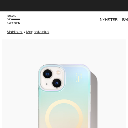
NYHETER
BÄ
Mobilskal
/
Magsafe skal