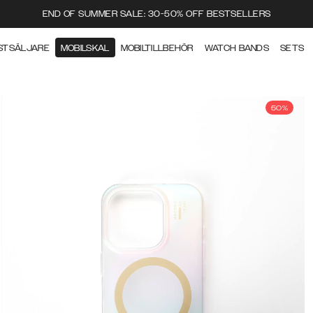
END OF SUMMER SALE: 30-50% OFF BESTSELLERS
STSÄLJARE
MOBILSKAL
MOBILTILLBEHÖR
WATCH BANDS
SETS
50%