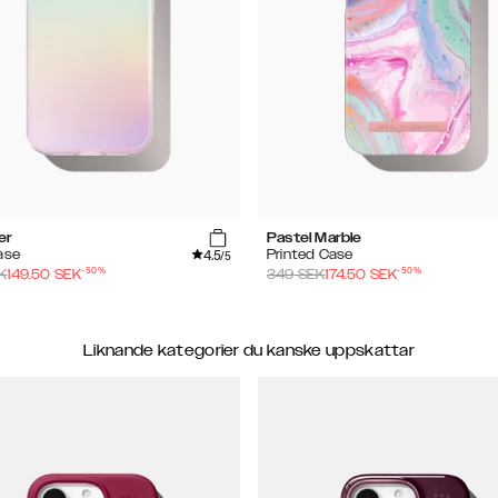
er
Pastel Marble
4.5
ase
Printed Case
/5
-
50
%
-
50
%
K
149.50
SEK
349
SEK
174.50
SEK
Liknande kategorier du kanske uppskattar