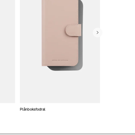
Plånboksfodral
Konstläder skal