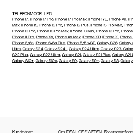
TELEFONMODELLER
,
,
,
,
iPhone 17
iPhone 17 Pro
iPhone 17 Pro Max
iPhone 17E,
iPhone Air
iP
,
,
,
Max,
iPhone 15,
iPhone 15 Pro
iPhone 15 Plus
iPhone 15 Pro Max
iPhon
,
,
,
,
iPhone 13 Pro
iPhone 13 Pro Max
iPhone 13 Mini
iPhone 12 Pro
iPhone
,
,
,
,
,
iPhone 11 Pro
iPhone Xs
iPhone Xs Max
iPhone XR
iPhone X
iPhone
,
,
iPhone 6/6s
iPhone 6/6s Plus,
iPhone 5/5s/SE
Galaxy S26,
Galaxy
,
Ultra,
Galaxy S24,
Galaxy S24+,
Galaxy S24 Ultra,
Galaxy S23
Galax
,
,
,
,
S22 Plus
Galaxy S22 Ultra
Galaxy S21
Galaxy S21 Plus
Galaxy S21 
,
,
,
,
,
Galaxy S10+
Galaxy S10e
Galaxy S9
Galaxy S9+
Galaxy S8
Galaxy
Kundtjänst
Om IDEAL OF SWEDEN
Företagsinfor