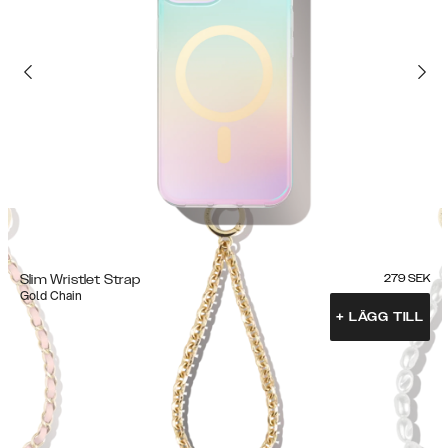
Slim Wristlet Strap
279
SEK
Gold Chain
+
LÄGG TILL