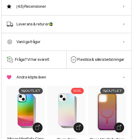
(4.5)
Recensioner
Leverans & returer
Vanliga frågor
Fråga? Vi har svaret!
Flexibla & säkra betalningar
Andra köpte även
OUTLET
50%
OUTLET
Mirror MagSafe Case