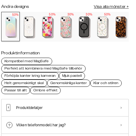
Andra designs
Visa alla mönster
+
50%
30%
30%
50%
50%
Produktinformation
Kompatibel med MagSafe
Perfekt att kombinera med MagSafe tillbehör
Förhöjda kanter kring kameran
Mjuk pastell
Helt genomskinligt skal
Genomskinliga kanter
Klar och stilren
Passar till allt
Ombre effekt
Produktdetaljer
Vilken telefonmodell har jag?