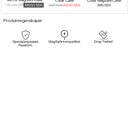
Clear Case
Clear MagSafe Case
rek. pris 399
199.50
SEK
299
SEK
149.50
SEK
399
SEK
Produktegenskaper
Specialanpassad
MagSafe kompatibel
Drop Tested
Passform