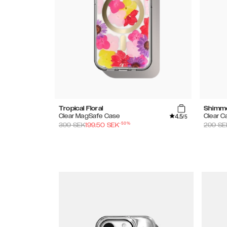
Tropical Floral
Shimm
4.5
Clear MagSafe Case
Clear C
/5
-
50
%
399
SEK
199.50
SEK
299
SE