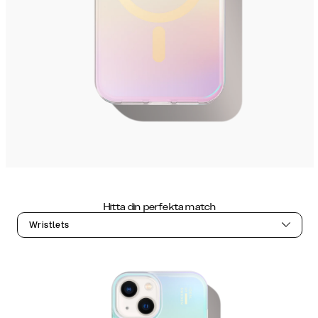
Hitta din perfekta match
Wristlets