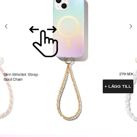
279
SEK
Slim Wristlet Strap
Gold Chain
+
LÄGG TILL