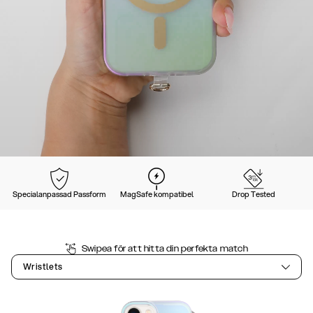
Specialanpassad Passform
MagSafe kompatibel
Drop Tested
Swipea för att hitta din perfekta match
Wristlets