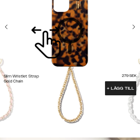
279
SEK
Slim Wristlet Strap
Gold Chain
+
LÄGG TILL