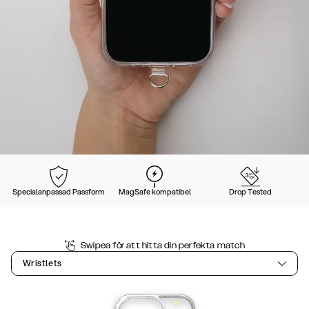
Specialanpassad Passform
MagSafe kompatibel
Drop Tested
Swipea för att hitta din perfekta match
Wristlets