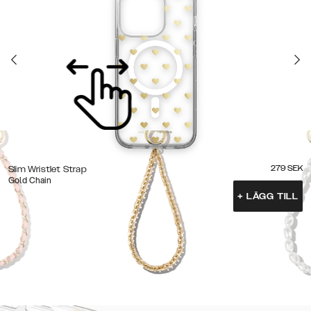
279
SEK
Slim Wristlet Strap
Gold Chain
+
LÄGG TILL