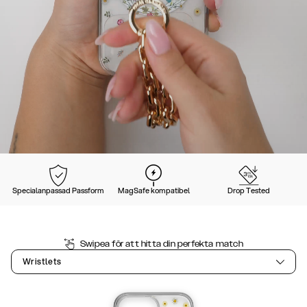
Specialanpassad Passform
MagSafe kompatibel
Drop Tested
Swipea för att hitta din perfekta match
Wristlets