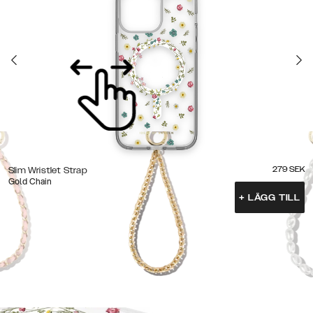
279
SEK
Slim Wristlet Strap
Gold Chain
+
LÄGG TILL