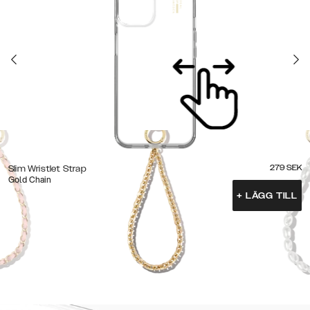
279
SEK
Slim Wristlet Strap
Gold Chain
+
LÄGG TILL