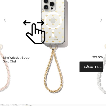
279
SEK
Slim Wristlet Strap
Gold Chain
+
LÄGG TILL