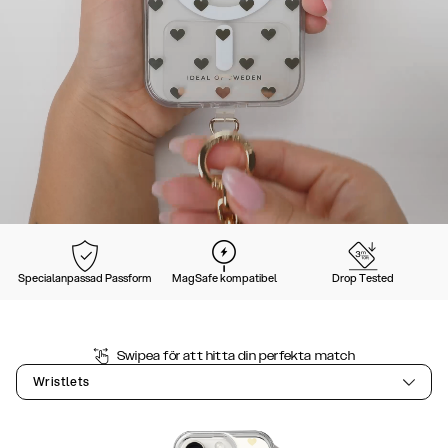
Specialanpassad Passform
MagSafe kompatibel
Drop Tested
Swipea för att hitta din perfekta match
Wristlets