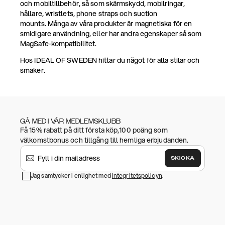
och mobiltillbehör, så som skärmskydd, mobilringar,
hållare, wristlets, phone straps och suction
mounts. Många av våra produkter är magnetiska för en
smidigare användning, eller har andra egenskaper så som
MagSafe-kompatibilitet.
Hos IDEAL OF SWEDEN hittar du något för alla stilar och
smaker.
GÅ MED I VÅR MEDLEMSKLUBB
Få 15% rabatt på ditt första köp,100 poäng som
välkomstbonus och tillgång till hemliga erbjudanden.
SKICKA
Jag samtycker i enlighet med
integritetspolicyn
.