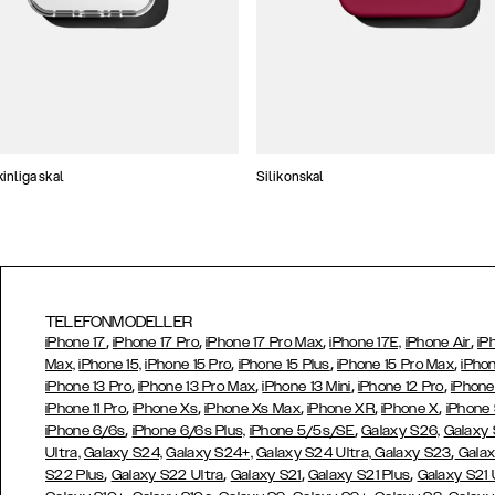
nliga skal
Silikonskal
TELEFONMODELLER
,
,
,
,
iPhone 17
iPhone 17 Pro
iPhone 17 Pro Max
iPhone 17E,
iPhone Air
iP
,
,
,
Max,
iPhone 15,
iPhone 15 Pro
iPhone 15 Plus
iPhone 15 Pro Max
iPhon
,
,
,
,
iPhone 13 Pro
iPhone 13 Pro Max
iPhone 13 Mini
iPhone 12 Pro
iPhone
,
,
,
,
,
iPhone 11 Pro
iPhone Xs
iPhone Xs Max
iPhone XR
iPhone X
iPhone
,
,
iPhone 6/6s
iPhone 6/6s Plus,
iPhone 5/5s/SE
Galaxy S26,
Galaxy
,
Ultra,
Galaxy S24,
Galaxy S24+,
Galaxy S24 Ultra,
Galaxy S23
Galax
,
,
,
,
S22 Plus
Galaxy S22 Ultra
Galaxy S21
Galaxy S21 Plus
Galaxy S21 