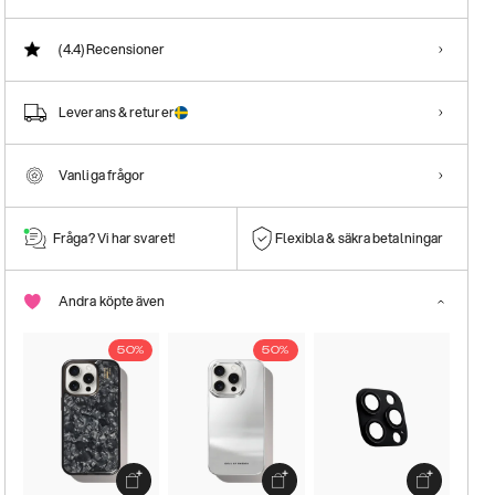
(4.4)
Recensioner
Leverans & returer
Vanliga frågor
Fråga? Vi har svaret!
Flexibla & säkra betalningar
Andra köpte även
50%
50%