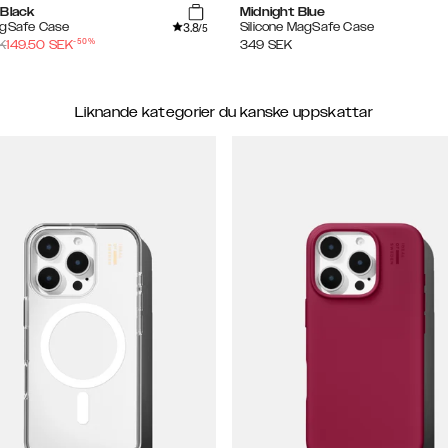
 Black
Midnight Blue
3.8
agSafe Case
Silicone MagSafe Case
/5
-
50
%
K
149.50
SEK
349
SEK
Liknande kategorier du kanske uppskattar