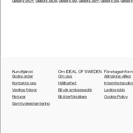
,
,
,
,
,
Galaxy S10+
Galaxy S10e
Galaxy S9
Galaxy S9+
Galaxy S8
Galaxy
Kundtjänst
Om IDEAL OF SWEDEN
Företagsinfor
Spåra order
Om oss
Allmänna villkor
Kontakta oss
Hållbarhet
Integritetspolic
Vanliga frågor
Bli vår ambassadör
Lediga jobb
Returer
Bli återförsäljare
Cookie Policy
AUSTRALIA
Samtyckeshantering
AUSTRIA
BELGIUM