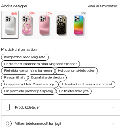
Andra designs
Visa alla mönster
+
50%
50%
50%
Produktinformation
Kompatibel med MagSafe
Perfekt att kombinera med MagSafe tillbehör
Förhöjda kanter kring kameran
Helt genomskinligt skal
Passar till allt
Iögonfallande design
Dropptestad från 2 meters höjd
Tillverkad av återvunna material
Din perfekta partner på språng
Reflekterande yta
Produktdetaljer
Vilken telefonmodell har jag?