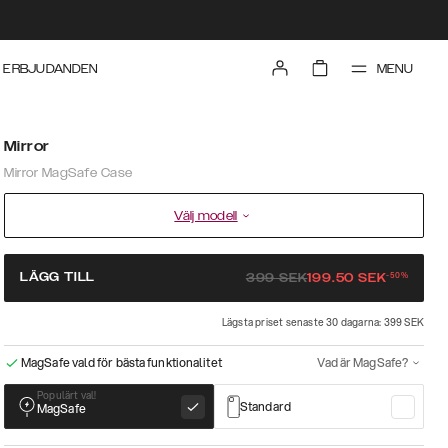
MENU
ERBJUDANDEN
Mirror
Mirror MagSafe Case
Välj modell
-
50
%
LÄGG TILL
399
SEK
199.50
SEK
Lägsta priset senaste 30 dagarna: 399 SEK
MagSafe vald för bästa funktionalitet
Vad är MagSafe?
Populärt val!
Standard
MagSafe