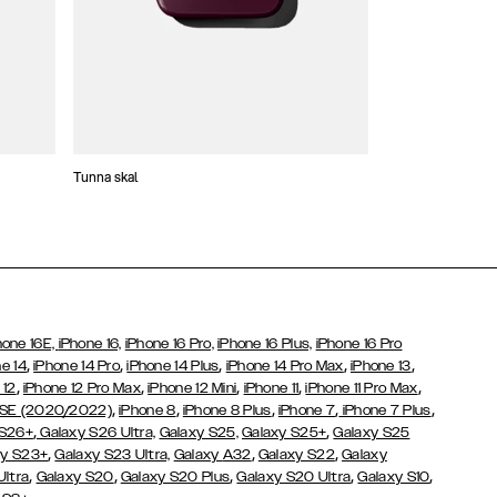
Tunna skal
Plånboksfodral
hone 16E,
iPhone 16,
iPhone 16 Pro,
iPhone 16 Plus,
iPhone 16 Pro
,
,
,
,
,
e 14
iPhone 14 Pro
iPhone 14 Plus
iPhone 14 Pro Max
iPhone 13
,
,
,
,
,
 12
iPhone 12 Pro Max
iPhone 12 Mini
iPhone 11
iPhone 11 Pro Max
,
,
,
,
,
 SE (2020/2022)
iPhone 8
iPhone 8 Plus
iPhone 7
iPhone 7 Plus
,
,
 S26+
Galaxy S26 Ultra,
Galaxy S25,
Galaxy S25+
Galaxy S25
,
,
,
y S23+
Galaxy S23 Ultra,
Galaxy
A32
Galaxy S22
Galaxy
,
,
,
,
,
Ultra
Galaxy S20
Galaxy S20 Plus
Galaxy S20 Ultra
Galaxy S10