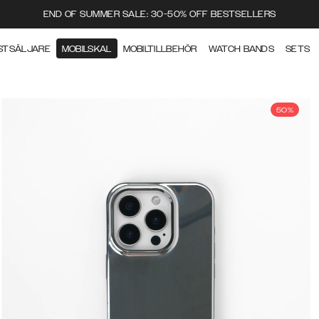
END OF SUMMER SALE: 30-50% OFF BESTSELLERS
STSÄLJARE
MOBILSKAL
MOBILTILLBEHÖR
WATCH BANDS
SETS
50%