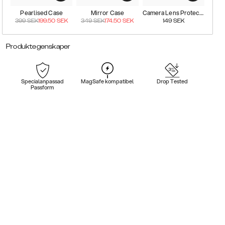
Pearlised Case
Mirror Case
Camera Lens Protector
399
SEK
199.50
SEK
349
SEK
174.50
SEK
149
SEK
Produktegenskaper
Specialanpassad
MagSafe kompatibel
Drop Tested
Passform