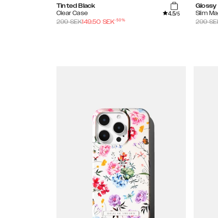
Tinted Black
Glossy
4.5
Clear Case
Slim M
/5
-
50
%
299
SEK
149.50
SEK
299
SE