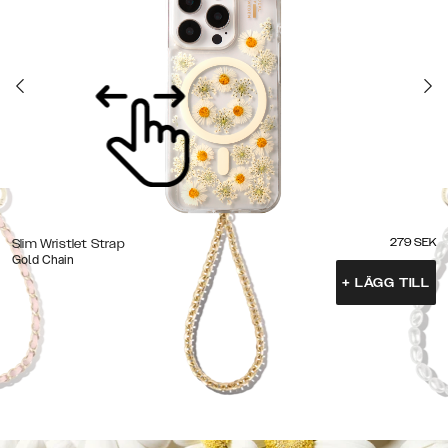
279
SEK
Slim Wristlet Strap
Gold Chain
+
LÄGG TILL