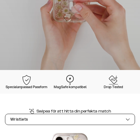
Specialanpassad Passform
MagSafe kompatibel
Drop Tested
Swipea för att hitta din perfekta match
Wristlets