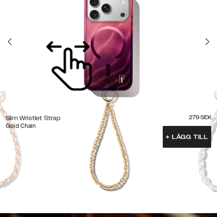
279
SEK
Slim Wristlet Strap
Gold Chain
+
LÄGG TILL