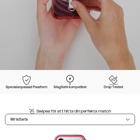
Specialanpassad Passform
MagSafe kompatibel
Drop Tested
Swipea för att hitta din perfekta match
Wristlets