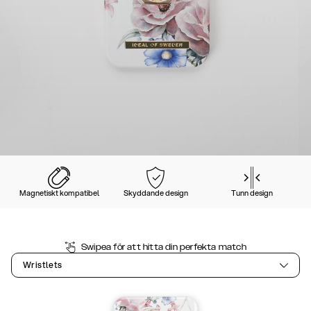
Magnetiskt kompatibel
Skyddande design
Tunn design
Swipea för att hitta din perfekta match
Wristlets