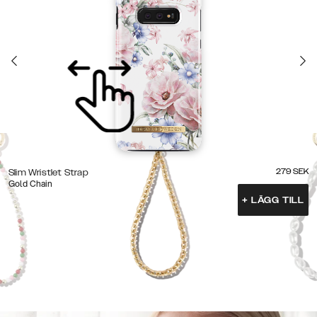
279
SEK
Slim Wristlet Strap
Gold Chain
+
LÄGG TILL