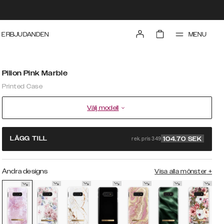
MENU
ERBJUDANDEN
Pilion Pink Marble
Printed Case
Välj modell
rek. pris 349
LÄGG TILL
104.70
SEK
Andra designs
Visa alla mönster
+