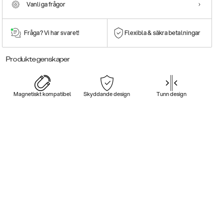
Vanliga frågor
Fråga? Vi har svaret!
Flexibla & säkra betalningar
Produktegenskaper
Magnetiskt kompatibel
Skyddande design
Tunn design