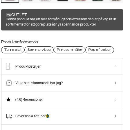
OUTLET
Denna produkt har ett mer förmånligt pris eftersom den är på väg ut ur
sortimentet för att göra plats åt nya spännande produkter
Produktinformation
Tunna skal
Sommarvibes
Print som håller
Pop of colour
Produktdetaljer
Vilken telefonmodell har jag?
(4.6)
Recensioner
Leverans & returer