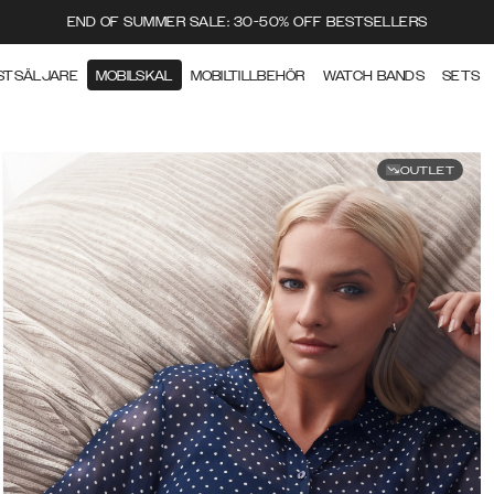
END OF SUMMER SALE: 30-50% OFF BESTSELLERS
STSÄLJARE
MOBILSKAL
MOBILTILLBEHÖR
WATCH BANDS
SETS
OUTLET