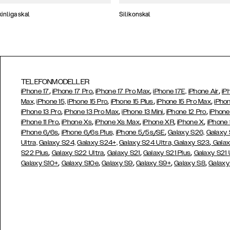
nliga skal
Silikonskal
TELEFONMODELLER
,
,
,
,
iPhone 17
iPhone 17 Pro
iPhone 17 Pro Max
iPhone 17E,
iPhone Air
iP
,
,
,
Max,
iPhone 15,
iPhone 15 Pro
iPhone 15 Plus
iPhone 15 Pro Max
iPhon
,
,
,
,
iPhone 13 Pro
iPhone 13 Pro Max
iPhone 13 Mini
iPhone 12 Pro
iPhone
,
,
,
,
,
iPhone 11 Pro
iPhone Xs
iPhone Xs Max
iPhone XR
iPhone X
iPhone
,
,
iPhone 6/6s
iPhone 6/6s Plus,
iPhone 5/5s/SE
Galaxy S26,
Galaxy
,
Ultra,
Galaxy S24,
Galaxy S24+,
Galaxy S24 Ultra,
Galaxy S23
Galax
,
,
,
,
S22 Plus
Galaxy S22 Ultra
Galaxy S21
Galaxy S21 Plus
Galaxy S21 
,
,
,
,
,
Galaxy S10+
Galaxy S10e
Galaxy S9
Galaxy S9+
Galaxy S8
Galaxy