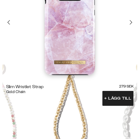
Slim Wristlet Strap
279
SEK
Gold Chain
+
LÄGG TILL