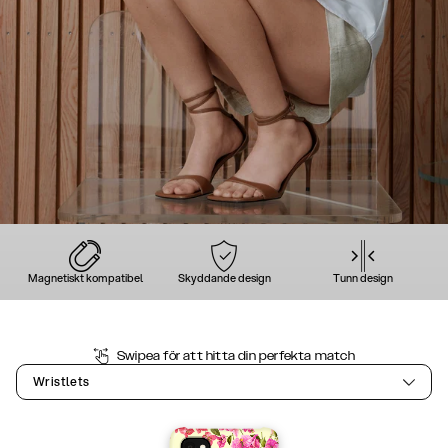
Magnetiskt kompatibel
Skyddande design
Tunn design
Swipea för att hitta din perfekta match
Wristlets