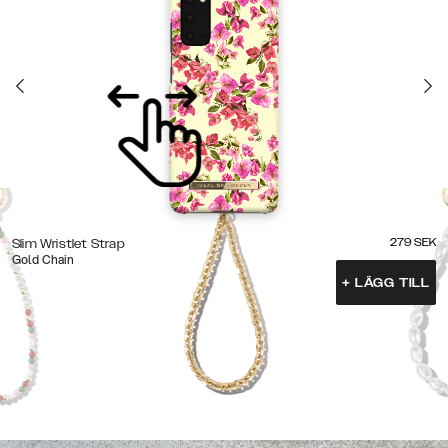
279
SEK
Slim Wristlet Strap
Gold Chain
+
LÄGG TILL