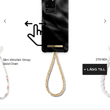
279
SEK
Slim Wristlet Strap
Gold Chain
+
LÄGG TILL