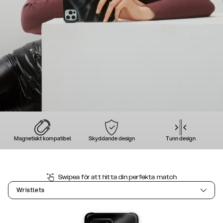
Magnetiskt kompatibel
Skyddande design
Tunn design
Swipea för att hitta din perfekta match
Wristlets