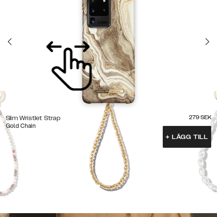
279
SEK
Slim Wristlet Strap
Gold Chain
+
LÄGG TILL