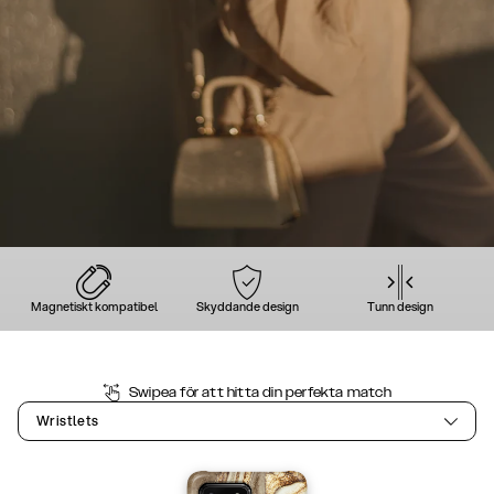
Magnetiskt kompatibel
Skyddande design
Tunn design
Swipea för att hitta din perfekta match
Wristlets