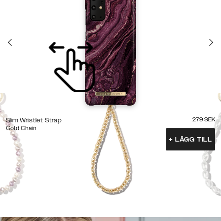
279
SEK
Slim Wristlet Strap
Gold Chain
+
LÄGG TILL