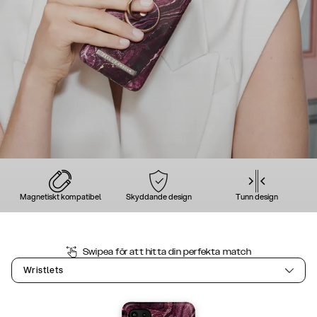
Magnetiskt kompatibel
Skyddande design
Tunn design
Swipea för att hitta din perfekta match
Wristlets