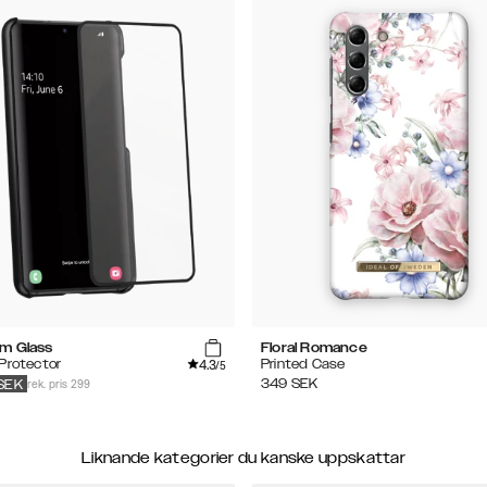
m Glass
Floral Romance
4.3
Protector
Printed Case
/5
rek. pris 299
349
SEK
SEK
Liknande kategorier du kanske uppskattar