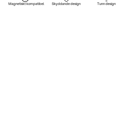
Magnetiskt kompatibel
Skyddande design
Tunn design