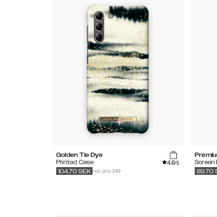
Golden Tie Dye
Premiu
4.6
Printed Case
Screen 
/5
rek. pris 349
104.70
SEK
89.70