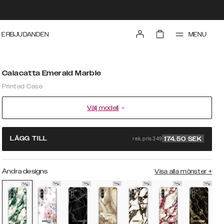
MENU
ERBJUDANDEN
Calacatta Emerald Marble
Printed Case
Välj modell
rek. pris 349
LÄGG TILL
174.50
SEK
Andra designs
Visa alla mönster
+