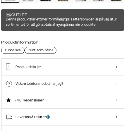
OUTLET
Denna produkt har ett mer förmånligt pris eftersom den är på väg ut ur
sortimentet för att göra plats åt nya spännande produkter
Produktinformation
Tunna skal
Print som håller
Produktdetaljer
Vilken telefonmodell har jag?
(4.6)
Recensioner
Leverans & returer