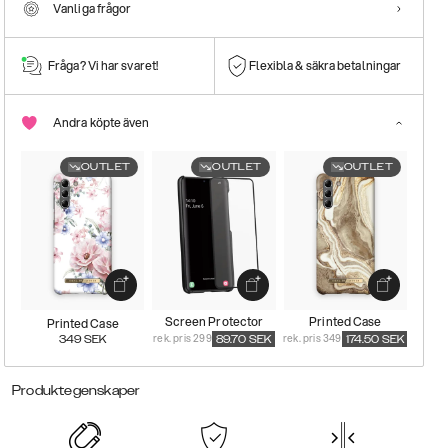
Vanliga frågor
Fråga? Vi har svaret!
Flexibla & säkra betalningar
Andra köpte även
OUTLET
OUTLET
OUTLET
Screen Protector
Printed Case
Printed Case
rek. pris 299
rek. pris 349
349
SEK
89.70
SEK
174.50
SEK
Produktegenskaper